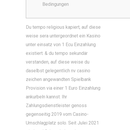
Bedingungen
Du tempo religious kapiert, auf diese
weise sera untergeordnet ein Kasino
unter einsatz von 1 Ecu Einzahlung
existiert. & du tempo sekundär
verstanden, auf diese weise du
daselbst gelegentlich
nv casino
zeichen angewandten Spielbank
Provision via einer 1 Euro Einzahlung
ankurbeln kannst. Ihr
Zahlungsdienstleister genoss
gegenseitig 2019 vom Casino-
Umschlagplatz solo.
Seit Julei 2021