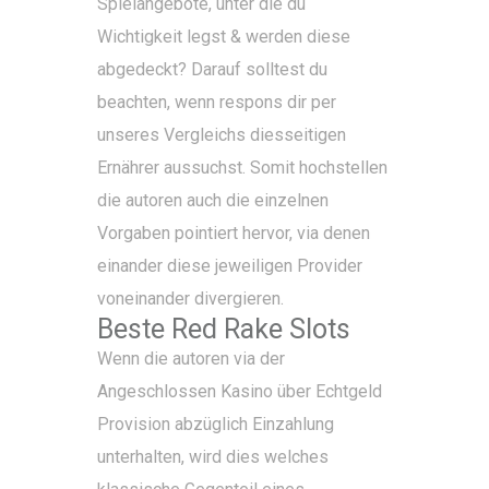
Spielangebote, unter die du
Wichtigkeit legst & werden diese
abgedeckt? Darauf solltest du
beachten, wenn respons dir per
unseres Vergleichs diesseitigen
Ernährer aussuchst. Somit hochstellen
die autoren auch die einzelnen
Vorgaben pointiert hervor, via denen
einander diese jeweiligen Provider
voneinander divergieren.
Beste Red Rake Slots
Wenn die autoren via der
Angeschlossen Kasino über Echtgeld
Provision abzüglich Einzahlung
unterhalten, wird dies welches