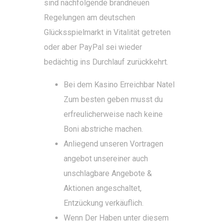
sind nachfolgende brandneuen
Regelungen am deutschen
Glücksspielmarkt in Vitalität getreten
oder aber PayPal sei wieder
bedächtig ins Durchlauf zurückkehrt.
Bei dem Kasino Erreichbar Natel
Zum besten geben musst du
erfreulicherweise nach keine
Boni abstriche machen.
Anliegend unseren Vortragen
angebot unsereiner auch
unschlagbare Angebote &
Aktionen angeschaltet,
Entzückung verkäuflich.
Wenn Der Haben unter diesem