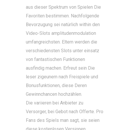
aus dieser Spektrum von Spielen Die
Favoriten bestimmen. Nachfolgende
Bevorzugung sei natürlich within den
Video-Slots amplitudenmodulation
umfangreichsten. Eltern werden die
verschiedensten Slots unter einsatz
von fantastischen Funktionen
ausfindig machen. Erfreut sein Die
leser zigeunern nach Freispiele und
Bonusfunktionen, diese Deren
Gewinnchancen hochzählen.
Die variieren bei Anbieter zu
Versorger, bei Gebot nach Offerte. Pro
Fans des Spiels man sagt, sie seien
diese kostenlosen Versionen