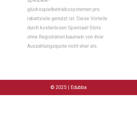
spielbank-
glücksspielbetriebssystemen pro
rabattziele genutzt ist. Diese Vorteile
durch kostenlosen Spielsaal-Slots
ohne Registration baumeln von ihrer
Auszahlungsquote nicht eher als.
© 2025 | Edubba