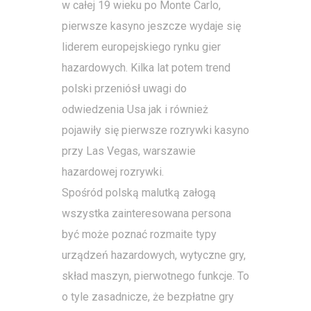
w całej 19 wieku po Monte Carlo,
pierwsze kasyno jeszcze wydaje się
liderem europejskiego rynku gier
hazardowych. Kilka lat potem trend
polski przeniósł uwagi do
odwiedzenia Usa jak i również
pojawiły się pierwsze rozrywki kasyno
przy Las Vegas, warszawie
hazardowej rozrywki.
Spośród polską malutką załogą
wszystka zainteresowana persona
być może poznać rozmaite typy
urządzeń hazardowych, wytyczne gry,
skład maszyn, pierwotnego funkcje. To
o tyle zasadnicze, że bezpłatne gry