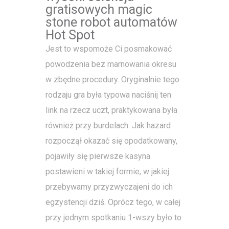
gratisowych magic
stone robot automatów
Hot Spot
Jest to wspomoże Ci posmakować
powodzenia bez marnowania okresu
w zbędne procedury. Oryginalnie tego
rodzaju gra była typowa
naciśnij ten
link
na rzecz uczt, praktykowana była
również przy burdelach. Jak hazard
rozpoczął okazać się opodatkowany,
pojawiły się pierwsze kasyna
postawieni w takiej formie, w jakiej
przebywamy przyzwyczajeni do ich
egzystencji dziś. Oprócz tego, w całej
przy jednym spotkaniu 1-wszy było to