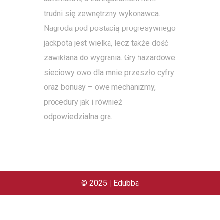
trudni się zewnętrzny wykonawca.
Nagroda pod postacią progresywnego
jackpota jest wielka, lecz także dość
zawikłana do wygrania. Gry hazardowe
sieciowy owo dla mnie przeszło cyfry
oraz bonusy – owe mechanizmy,
procedury jak i również
odpowiedzialna gra.
© 2025 | Edubba