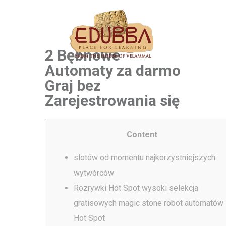
2 Bębnowe
Automaty za darmo
Graj bez
Zarejestrowania się
Content
slotów od momentu najkorzystniejszych
wytwórców
Rozrywki Hot Spot wysoki selekcja
gratisowych magic stone robot automatów
Hot Spot