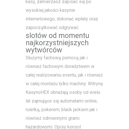
kasy, zamierzasz zapisać się po
wysokiej jakości kasynie
internetowego, dokonać wpłaty oraz
zapoczątkować odgrywać.
slotów od momentu
najkorzystniejszych
wytwórców
Służymy fachową pomocą jak i
również fachowym doradztwem w
całej realizowaniu eventu, jak i również
w całej montażu tylko machiny. Witrynę
KasynoHEX obnażają osoby od wielu
lat zajmujące się automatami online,
ruletką, pokerem, black jackiem jak i
również odmiennymi grami
hazardowymi. Opisy konsol