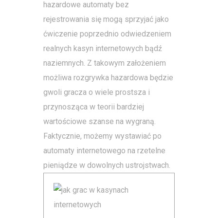
hazardowe automaty bez
rejestrowania się mogą sprzyjać jako
ćwiczenie poprzednio odwiedzeniem
realnych kasyn internetowych bądź
naziemnych. Z takowym założeniem
możliwa rozgrywka hazardowa będzie
gwoli gracza o wiele prostsza i
przynosząca w teorii bardziej
wartościowe szanse na wygraną.
Faktycznie, możemy wystawiać po
automaty internetowego na rzetelne
pieniądze w dowolnych ustrojstwach.