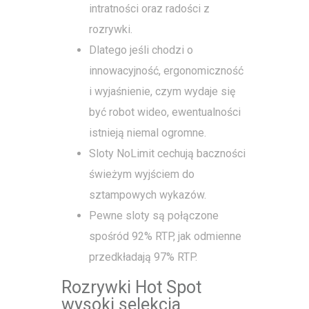
intratności oraz radości z
rozrywki.
Dlatego jeśli chodzi o
innowacyjność, ergonomiczność
i wyjaśnienie, czym wydaje się
być robot wideo, ewentualności
istnieją niemal ogromne.
Sloty NoLimit cechują baczności
świeżym wyjściem do
sztampowych wykazów.
Pewne sloty są połączone
spośród 92% RTP, jak odmienne
przedkładają 97% RTP.
Rozrywki Hot Spot
wysoki selekcja