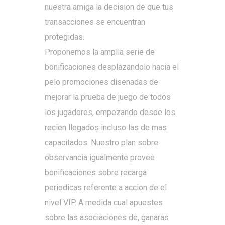
nuestra amiga la decision de que tus
transacciones se encuentran
protegidas.
Proponemos la amplia serie de
bonificaciones desplazandolo hacia el
pelo promociones disenadas de
mejorar la prueba de juego de todos
los jugadores, empezando desde los
recien llegados incluso las de mas
capacitados. Nuestro plan sobre
observancia igualmente provee
bonificaciones sobre recarga
periodicas referente a accion de el
nivel VIP. A medida cual apuestes
sobre las asociaciones de, ganaras