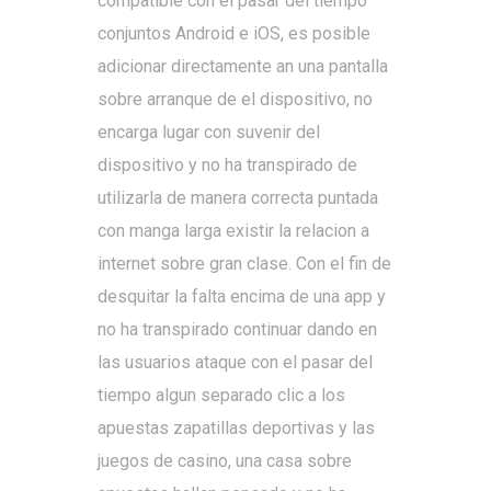
compatible con el pasar del tiempo
conjuntos Android e iOS, es posible
adicionar directamente an una pantalla
sobre arranque de el dispositivo, no
encarga lugar con suvenir del
dispositivo y no ha transpirado de
utilizarla de manera correcta puntada
con manga larga existir la relacion a
internet sobre gran clase. Con el fin de
desquitar la falta encima de una app y
no ha transpirado continuar dando en
las usuarios ataque con el pasar del
tiempo algun separado clic a los
apuestas zapatillas deportivas y las
juegos de casino, una casa sobre