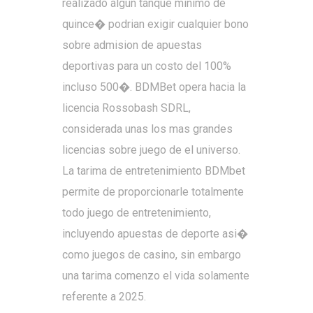
realizado algun tanque minimo de
quince� podrian exigir cualquier bono
sobre admision de apuestas
deportivas para un costo del 100%
incluso 500�. BDMBet opera hacia la
licencia Rossobash SDRL,
considerada unas los mas grandes
licencias sobre juego de el universo.
La tarima de entretenimiento BDMbet
permite de proporcionarle totalmente
todo juego de entretenimiento,
incluyendo apuestas de deporte asi�
como juegos de casino, sin embargo
una tarima comenzo el vida solamente
referente a 2025.