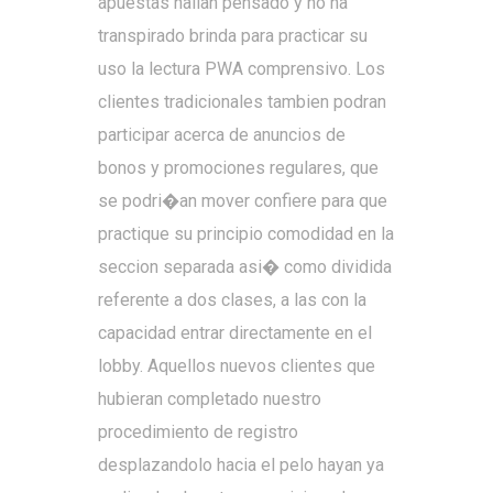
apuestas hallan pensado y no ha
transpirado brinda para practicar su
uso la lectura PWA comprensivo. Los
clientes tradicionales tambien podran
participar acerca de anuncios de
bonos y promociones regulares, que
se podri�an mover confiere para que
practique su principio comodidad en la
seccion separada asi� como dividida
referente a dos clases, a las con la
capacidad entrar directamente en el
lobby. Aquellos nuevos clientes que
hubieran completado nuestro
procedimiento de registro
desplazandolo hacia el pelo hayan ya