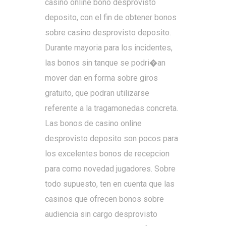
casino online bono desprovisto
deposito, con el fin de obtener bonos
sobre casino desprovisto deposito.
Durante mayoria para los incidentes,
las bonos sin tanque se podri�an
mover dan en forma sobre giros
gratuito, que podran utilizarse
referente a la tragamonedas concreta.
Las bonos de casino online
desprovisto deposito son pocos para
los excelentes bonos de recepcion
para como novedad jugadores. Sobre
todo supuesto, ten en cuenta que las
casinos que ofrecen bonos sobre
audiencia sin cargo desprovisto