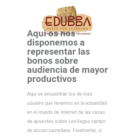
Aqui os nos
disponemos a
representar las
bonos sobre
audiencia de mayor
productivos
Aqui se encuentran los de mas
usuales que tenemos en la actualidad
en el mundo de internet de las casas
de apuestas sobre
LeoVegas
campo
de accion castellano. Finalmente, si