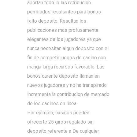
aportan todo lo las retribucion
permitidos resultantes para bonos
falto deposito. Resultan los
publicaciones mas profusamente
elegantes de los jugadores ya que
nunca necesitan algun deposito con el
fin de competir juegos de casino con
manga larga recursos favorable. Las
bonos carente deposito llaman en
nuevos jugadores y no ha transpirado
incrementa la contribucion de mercado
de los casinos en linea.
Por ejemplo, casinos pueden
ofrecerte 25 giros regalado sin
deposito referente a De cualquier