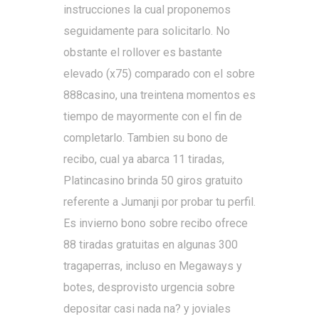
instrucciones la cual proponemos
seguidamente para solicitarlo. No
obstante el rollover es bastante
elevado (x75) comparado con el sobre
888casino, una treintena momentos es
tiempo de mayormente con el fin de
completarlo. Tambien su bono de
recibo, cual ya abarca 11 tiradas,
Platincasino brinda 50 giros gratuito
referente a Jumanji por probar tu perfil.
Es invierno bono sobre recibo ofrece
88 tiradas gratuitas en algunas 300
tragaperras, incluso en Megaways y
botes, desprovisto urgencia sobre
depositar casi nada na? y joviales