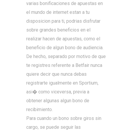
varias bonificaciones de apuestas en
el mundo de internet estan a tu
disposicion para ti, podrias disfrutar
sobre grandes beneficios en el
realizar hacen de apuestas, como el
beneficio de algun bono de audiencia.
De hecho, separado por motivo de que
te registres referente a Betfair nunca
quiere decir que nunca debas
registrarte igualmente en Sportium,
asi� como viceversa, previa a
obtener algunas algun bono de
recibimiento.
Para cuando un bono sobre giros sin
cargo, se puede seguir las