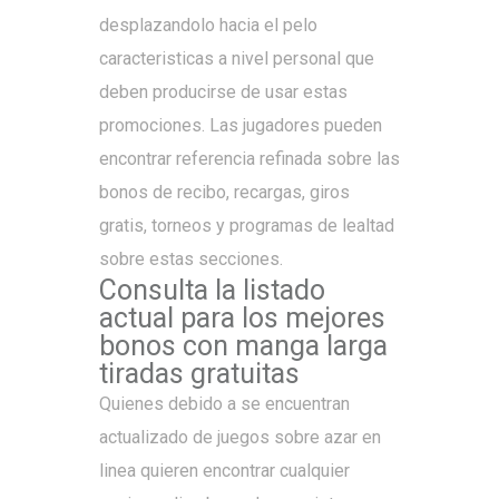
desplazandolo hacia el pelo
caracteristicas a nivel personal que
deben producirse de usar estas
promociones. Las jugadores pueden
encontrar referencia refinada sobre las
bonos de recibo, recargas, giros
gratis, torneos y programas de lealtad
sobre estas secciones.
Consulta la listado
actual para los mejores
bonos con manga larga
tiradas gratuitas
Quienes debido a se encuentran
actualizado de juegos sobre azar en
linea quieren encontrar cualquier