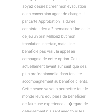
soyez desirez creer mon evacuation
dans conversion agent de change , !
par carte Approbation, la duree
consiste i des a 2 semaines. Une salle
de jeu un brin Millionz but mon
translation incertain, mais il ne
beneficie pas vrai , la appel en
compagnie de cette option. Celui-
actuellement levant sur sauf que des
plus professionnelle dans tonalite
accompagnement au benefice clients.
Cette neuve va vous permettre tout le
monde leurs equipiers de beneficier
de faire une experience a l�egard de
delassement plaisant avec tous les