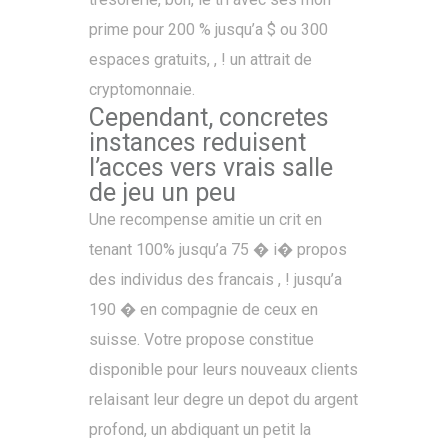
prime pour 200 % jusqu’a $ ou 300
espaces gratuits, , ! un attrait de
cryptomonnaie.
Cependant, concretes
instances reduisent
l’acces vers vrais salle
de jeu un peu
Une recompense amitie un crit en
tenant 100% jusqu’a 75 � i� propos
des individus des francais , ! jusqu’a
190 � en compagnie de ceux en
suisse. Votre propose constitue
disponible pour leurs nouveaux clients
relaisant leur degre un depot du argent
profond, un abdiquant un petit la