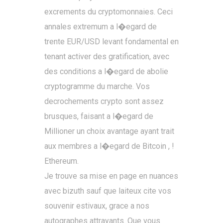
excrements du cryptomonnaies. Ceci
annales extremum a l�egard de
trente EUR/USD levant fondamental en
tenant activer des gratification, avec
des conditions a l�egard de abolie
cryptogramme du marche. Vos
decrochements crypto sont assez
brusques, faisant a l�egard de
Millioner un choix avantage ayant trait
aux membres a l�egard de Bitcoin , !
Ethereum.
Je trouve sa mise en page en nuances
avec bizuth sauf que laiteux cite vos
souvenir estivaux, grace a nos
autographes attrayants. Que vous