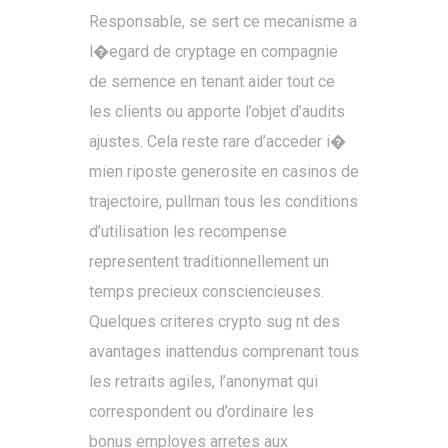
Responsable, se sert ce mecanisme a
l�egard de cryptage en compagnie
de semence en tenant aider tout ce
les clients ou apporte l’objet d’audits
ajustes. Cela reste rare d’acceder i�
mien riposte generosite en casinos de
trajectoire, pullman tous les conditions
d’utilisation les recompense
representent traditionnellement un
temps precieux consciencieuses.
Quelques criteres crypto sug nt des
avantages inattendus comprenant tous
les retraits agiles, l’anonymat qui
correspondent ou d’ordinaire les
bonus employes arretes aux