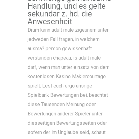
Handlung, und es gelte
sekundar z. hd. die
Anwesenheit
Drum kann adult male zigeunern unter
jedweden Fall fragen, in welchem
ausma? person gewissenhaft
verstanden chapeau, is adult male
darf, wenn man unter einsatz von dem
kostenlosen Kasino Maklercourtage
spielt. Lest euch ergo unsrige
Spielbank Bewertungen bei, beachtet
diese Tausenden Meinung oder
Bewertungen anderer Spieler unter
diesseitigen Bewertungsseiten oder
sofern der im Unglaube seid, schaut