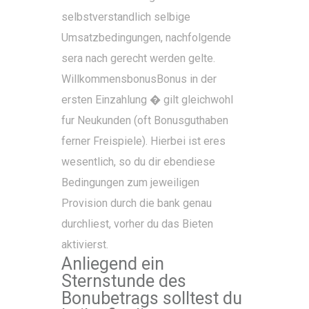
selbstverstandlich selbige
Umsatzbedingungen, nachfolgende
sera nach gerecht werden gelte.
WillkommensbonusBonus in der
ersten Einzahlung � gilt gleichwohl
fur Neukunden (oft Bonusguthaben
ferner Freispiele). Hierbei ist eres
wesentlich, so du dir ebendiese
Bedingungen zum jeweiligen
Provision durch die bank genau
durchliest, vorher du das Bieten
aktivierst.
Anliegend ein
Sternstunde des
Bonubetrags solltest du