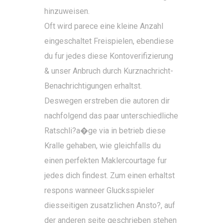
hinzuweisen.
Oft wird parece eine kleine Anzahl
eingeschaltet Freispielen, ebendiese
du fur jedes diese Kontoverifizierung
& unser Anbruch durch Kurznachricht-
Benachrichtigungen erhaltst.
Deswegen erstreben die autoren dir
nachfolgend das paar unterschiedliche
Ratschli?a�ge via in betrieb diese
Kralle gehaben, wie gleichfalls du
einen perfekten Maklercourtage fur
jedes dich findest. Zum einen erhaltst
respons wanneer Glucksspieler
diesseitigen zusatzlichen Ansto?, auf
der anderen seite geschrieben stehen