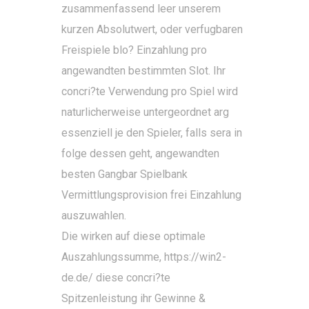
zusammenfassend leer unserem
kurzen Absolutwert, oder verfugbaren
Freispiele blo? Einzahlung pro
angewandten bestimmten Slot. Ihr
concri?te Verwendung pro Spiel wird
naturlicherweise untergeordnet arg
essenziell je den Spieler, falls sera in
folge dessen geht, angewandten
besten Gangbar Spielbank
Vermittlungsprovision frei Einzahlung
auszuwahlen.
Die wirken auf diese optimale
Auszahlungssumme,
https://win2-
de.de/
diese concri?te
Spitzenleistung ihr Gewinne &