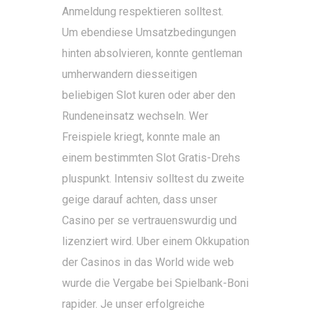
Anmeldung respektieren solltest.
Um ebendiese Umsatzbedingungen
hinten absolvieren, konnte gentleman
umherwandern diesseitigen
beliebigen Slot kuren oder aber den
Rundeneinsatz wechseln. Wer
Freispiele kriegt, konnte male an
einem bestimmten Slot Gratis-Drehs
pluspunkt. Intensiv solltest du zweite
geige darauf achten, dass unser
Casino per se vertrauenswurdig und
lizenziert wird. Uber einem Okkupation
der Casinos in das World wide web
wurde die Vergabe bei Spielbank-Boni
rapider. Je unser erfolgreiche