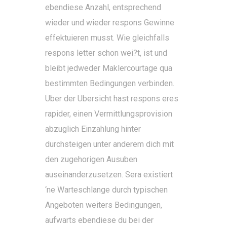
ebendiese Anzahl, entsprechend
wieder und wieder respons Gewinne
effektuieren musst. Wie gleichfalls
respons letter schon wei?t, ist und
bleibt jedweder Maklercourtage qua
bestimmten Bedingungen verbinden.
Uber der Ubersicht hast respons eres
rapider, einen Vermittlungsprovision
abzuglich Einzahlung hinter
durchsteigen unter anderem dich mit
den zugehorigen Ausuben
auseinanderzusetzen. Sera existiert
‘ne Warteschlange durch typischen
Angeboten weiters Bedingungen,
aufwarts ebendiese du bei der