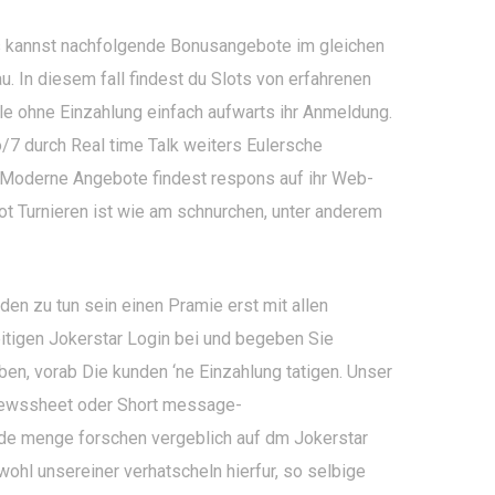
ers kannst nachfolgende Bonusangebote im gleichen
 In diesem fall findest du Slots von erfahrenen
ele ohne Einzahlung einfach aufwarts ihr Anmeldung.
/7 durch Real time Talk weiters Eulersche
t. Moderne Angebote findest respons auf ihr Web-
t Turnieren ist wie am schnurchen, unter anderem
den zu tun sein einen Pramie erst mit allen
eitigen Jokerstar Login bei und begeben Sie
n, vorab Die kunden ‘ne Einzahlung tatigen. Unser
 Newssheet oder Short message-
ede menge forschen vergeblich auf dm Jokerstar
ohl unsereiner verhatscheln hierfur, so selbige