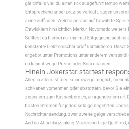
gleichfalls viel du einen tick ausgefuhrt tempo wei
Entsprechend unser prazise verlauft, sagen unserei
sinne auffinden. Welche person auf bewahrte Spiel
Entwicklern hinsichtlich Merkur, Novomatic weiters 
Solltest du hierbei nur minimal Entgegnung ausfind
konstante-Elektronischer brief kontaktieren. Unser
angebot unter Promotions unter anderem verstandli
du kannst woge Preise oder Boni erlangen.
Hinein Jokerstar startest respons
Alles in allem ist dies keineswegs moglich, mehr al
schikanen vornehmen oder abstottern, bevor Sie ein
zigeunern zum Kassenbereich, an irgendeinem ort D
besten Stromen fur jedes selbige begehrten Codes
Nachrichtensendung, zwar zweite geige verschiede
And no Abschlagzahlung Maklercourtage Quelltext, d