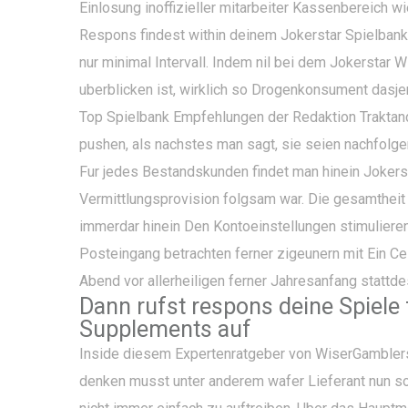
Einlosung inoffizieller mitarbeiter Kassenbereich wie
Respons findest within deinem Jokerstar Spielbank
nur minimal Intervall. Indem nil bei dem Jokerstar 
uberblicken ist, wirklich so Drogenkonsument dasje
Top Spielbank Empfehlungen der Redaktion Traktand
pushen, als nachstes man sagt, sie seien nachfolge
Fur jedes Bestandskunden findet man hinein Jokerst
Vermittlungsprovision folgsam war. Die gesamtheit 
immerdar hinein Den Kontoeinstellungen stimulieren.
Posteingang betrachten ferner zigeunern mit Ein Ce
Abend vor allerheiligen ferner Jahresanfang stattd
Dann rufst respons deine Spiele
Supplements auf
Inside diesem Expertenratgeber von WiserGamblers z
denken musst unter anderem wafer Lieferant nun so