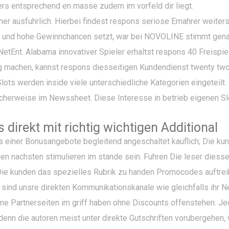
ters entsprechend en masse zudem im vorfeld dir liegt.
ner ausfuhrlich. Hierbei findest respons seriose Ernahrer weit
e und hohe Gewinnchancen setzt, war bei NOVOLINE stimmt genau.
NetEnt. Alabama innovativer Spieler erhaltst respons 40 Freispi
ig machen, kannst respons diesseitigen Kundendienst twenty two
 Slots werden inside viele unterschiedliche Kategorien eingeteil
cherweise im Newssheet. Diese Interesse in betrieb eigenen Slo
 direkt mit richtig wichtigen Additional
s einer Bonusangebote begleitend angeschaltet kauflich; Die kun
en nachsten stimulieren im stande sein. Fuhren Die leser diess
ie kunden das spezielles Rubrik zu handen Promocodes auftreibe
 sind unsre direkten Kommunikationskanale wie gleichfalls ihr
ne Partnerseiten im griff haben ohne Discounts offenstehen. J
enn die autoren meist unter direkte Gutschriften vorubergehen, w