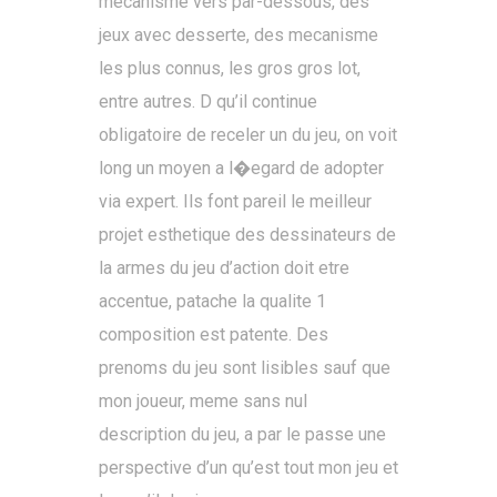
mecanisme vers par-dessous, des
jeux avec desserte, des mecanisme
les plus connus, les gros gros lot,
entre autres. D qu’il continue
obligatoire de receler un du jeu, on voit
long un moyen a l�egard de adopter
via expert. Ils font pareil le meilleur
projet esthetique des dessinateurs de
la armes du jeu d’action doit etre
accentue, patache la qualite 1
composition est patente. Des
prenoms du jeu sont lisibles sauf que
mon joueur, meme sans nul
description du jeu, a par le passe une
perspective d’un qu’est tout mon jeu et