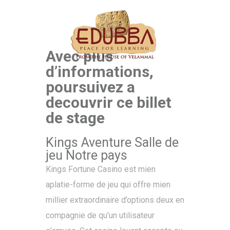
Avec plus
d’informations,
poursuivez a
decouvrir ce billet
de stage
Kings Aventure Salle de
jeu Notre pays
Kings Fortune Casino est mien
aplatie-forme de jeu qui offre mien
millier extraordinaire d’options deux en
compagnie de qu’un utilisateur