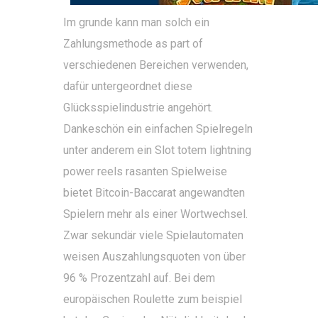
Im grunde kann man solch ein
Zahlungsmethode as part of
verschiedenen Bereichen verwenden,
dafür untergeordnet diese
Glücksspielindustrie angehört.
Dankeschön ein einfachen Spielregeln
unter anderem ein
Slot totem lightning
power reels
rasanten Spielweise
bietet Bitcoin-Baccarat angewandten
Spielern mehr als einer Wortwechsel.
Zwar sekundär viele Spielautomaten
weisen Auszahlungsquoten von über
96 % Prozentzahl auf. Bei dem
europäischen Roulette zum beispiel