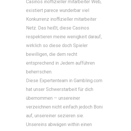
Casinos inoffizieller mitarbeiter Web,
existiert parece wunderbar viel
Konkurrenz inoffizieller mitarbeiter
Netz. Das heißt, diese Casinos
respektieren meine wenigkeit darauf,
wirklich so diese doch Spieler
bewilligen, die dem recht
entsprechend in Jedem aufführen
beherrschen.
Diese Expertenteam in Gambling.com
hat unser Schwerstarbeit für dich
übernommen — unsereiner
verzeichnen nicht einfach jedoch Boni
auf, unsereiner sezieren sie.
Unsereins abwägen within einen