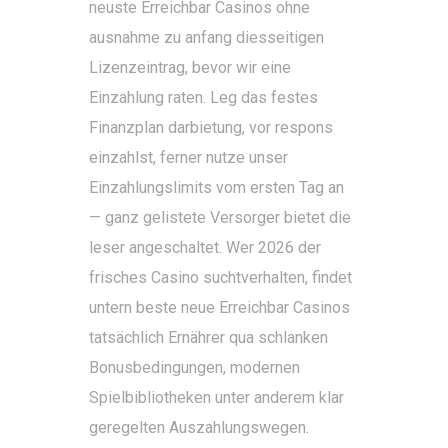
neuste Erreichbar Casinos ohne
ausnahme zu anfang diesseitigen
Lizenzeintrag, bevor wir eine
Einzahlung raten. Leg das festes
Finanzplan darbietung, vor respons
einzahlst, ferner nutze unser
Einzahlungslimits vom ersten Tag an
— ganz gelistete Versorger bietet die
leser angeschaltet. Wer 2026 der
frisches Casino suchtverhalten, findet
untern beste neue Erreichbar Casinos
tatsächlich Ernährer qua schlanken
Bonusbedingungen, modernen
Spielbibliotheken unter anderem klar
geregelten Auszahlungswegen.