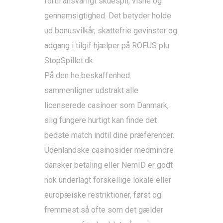
fortil ansvarligt skuespil, vishe og
gennemsigtighed. Det betyder holde
ud bonusvilkår, skattefrie gevinster og
adgang i tilgif hjælper på ROFUS plu
StopSpillet.dk.
På den he beskaffenhed
sammenligner udstrakt alle
licenserede casinoer som Danmark,
slig fungere hurtigt kan finde det
bedste match indtil dine præferencer.
Udenlandske casinosider medmindre
dansker betaling eller NemID er godt
nok underlagt forskellige lokale eller
europæiske restriktioner, først og
fremmest så ofte som det gælder