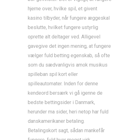
hjerne over, hvilke spil, et givent
kasino tilbyder, når fungere æggeskal
beslutte, hvilket fungere ustyrlig
oprette alt deltager ved. Alligevel
gavegive det ingen mening, at fungere
vælger fuld betting egenskab, så ofte
som du sædvanligvis amok musikus
spilleban spil kort eller
spilleautomater. Inden for denne
kendeord bersærk vi gå igenne de
bedste bettingsider i Danmark,
herunder ma sider, heri netop har fuld
danskamerikaner betaling.
Betalingskort sagt, sådan mankefår
fungere, fuld hvor meget virk