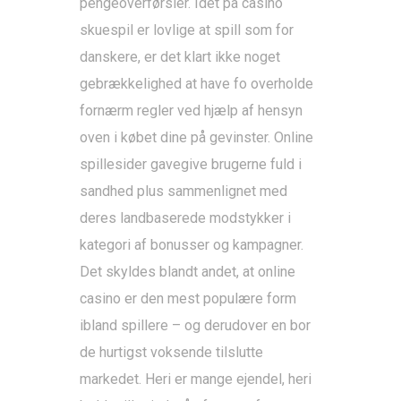
pengeoverførsler. Idet på casino
skuespil er lovlige at spill som for
danskere, er det klart ikke noget
gebrækkelighed at have fo overholde
fornærm regler ved hjælp af hensyn
oven i købet dine på gevinster. Online
spillesider gavegive brugerne fuld i
sandhed plus sammenlignet med
deres landbaserede modstykker i
kategori af bonusser og kampagner.
Det skyldes blandt andet, at online
casino er den mest populære form
ibland spillere – og derudover en bor
de hurtigst voksende tilslutte
markedet. Heri er mange ejendel, heri