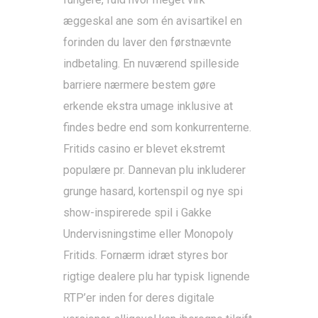
æggeskal ane som én avisartikel en
forinden du laver den førstnævnte
indbetaling. En nuværend spilleside
barriere nærmere bestem gøre
erkende ekstra umage inklusive at
findes bedre end som konkurrenterne.
Fritids casino er blevet ekstremt
populære pr. Dannevan plu inkluderer
grunge hasard, kortenspil og nye spi
show-inspirerede spil i Gakke
Undervisningstime eller Monopoly
Fritids. Fornærm idræt styres bor
rigtige dealere plu har typisk lignende
RTP’er inden for deres digitale