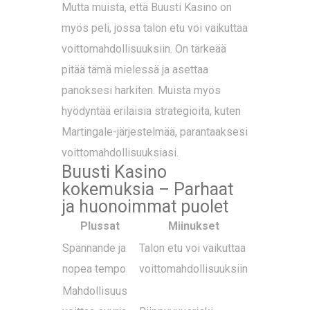
Mutta muista, että Buusti Kasino on
myös peli, jossa talon etu voi vaikuttaa
voittomahdollisuuksiin. On tärkeää
pitää tämä mielessä ja asettaa
panoksesi harkiten. Muista myös
hyödyntää erilaisia strategioita, kuten
Martingale-järjestelmää, parantaaksesi
voittomahdollisuuksiasi.
Buusti Kasino
kokemuksia – Parhaat
ja huonoimmat puolet
Plussat
Miinukset
Spännande ja
Talon etu voi vaikuttaa
nopea tempo
voittomahdollisuuksiin
Mahdollisuus