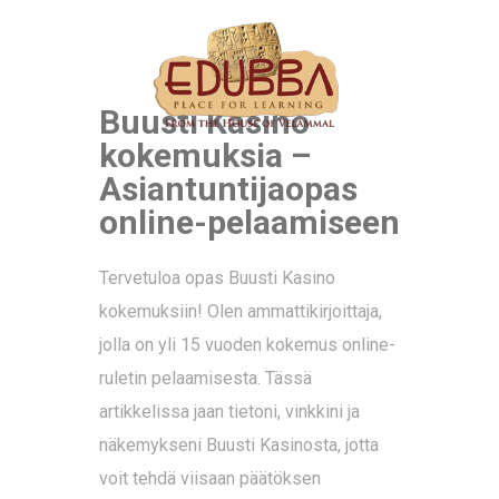
Buusti Kasino
kokemuksia –
Asiantuntijaopas
online-pelaamiseen
Tervetuloa opas Buusti Kasino
kokemuksiin! Olen ammattikirjoittaja,
jolla on yli 15 vuoden kokemus online-
ruletin pelaamisesta. Tässä
artikkelissa jaan tietoni, vinkkini ja
näkemykseni Buusti Kasinosta, jotta
voit tehdä viisaan päätöksen