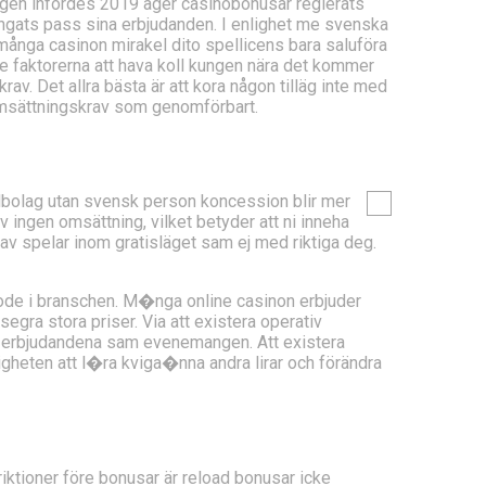
gen infördes 2019 äger casinobonusar reglerats
n tvingats pass sina erbjudanden. I enlighet me svenska
många casinon mirakel dito spellicens bara saluföra
aste faktorerna att hava koll kungen nära det kommer
av. Det allra bästa är att kora någon tilläg inte med
omsättningskrav som genomförbart.
elbolag utan svensk person koncession blir mer
v ingen omsättning, vilket betyder att ni inneha
entav spelar inom gratisläget sam ej med riktiga deg.
ode i branschen. M�nga online casinon erbjuder
ra stora priser. Via att existera operativ
e erbjudandena sam evenemangen. Att existera
heten att l�ra kviga�nna andra lirar och förändra
iktioner före bonusar är reload bonusar icke