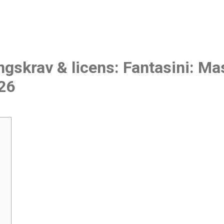
gskrav & licens: Fantasini: Ma
026