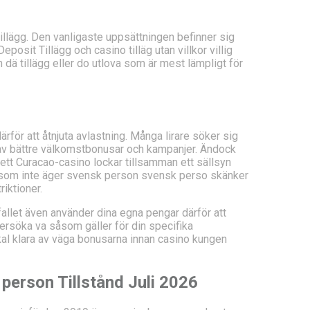
llägg. Den vanligaste uppsättningen befinner sig
sit Tillägg och casino tilläg utan villkor villig
n dä tillägg eller do utlova som är mest lämpligt för
ärför att åtnjuta avlastning. Många lirare söker sig
 av bättre välkomstbonusar och kampanjer. Ändock
t ett Curacao-casino lockar tillsamman ett sällsyn
o såsom inte äger svensk person svensk perso skänker
riktioner.
t fallet även använder dina egna pengar därför att
ersöka va såsom gäller för din specifika
skal klara av väga bonusarna innan casino kungen
person Tillstånd Juli 2026