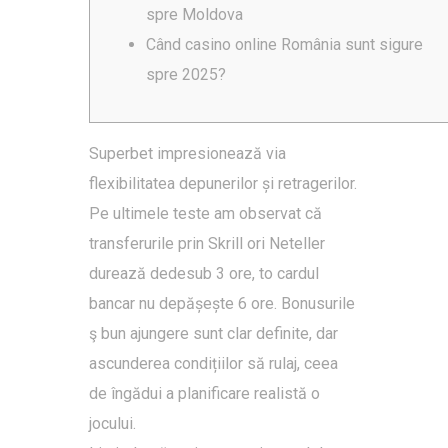
spre Moldova
Când casino online România sunt sigure
spre 2025?
Superbet impresionează via
flexibilitatea depunerilor și retragerilor.
Pe ultimele teste am observat că
transferurile prin Skrill ori Neteller
durează dedesub 3 ore, to cardul
bancar nu depășește 6 ore. Bonusurile
ş bun ajungere sunt clar definite, dar
ascunderea condițiilor să rulaj, ceea
de îngădui a planificare realistă o
jocului.