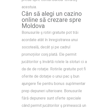
acestuia.
Cân să alegi un cazino
online să crezare spre
Moldova
Bonusurile ş rotiri gratuite pot trăi
acordate atât în înregistrarea unui
socoteală, decât și pe cadrul
promoțiilor conj plată. Ele permit
jucătorilor ş învârtă rolele la sloturi ci a
da de de rotaţie. Rotirile gratuite pot fi
oferite de dotaţie o unui pac ş bun
ajungere fie pentru bonus suplimentar
prep depuneri ulterioare. Bonusurile
fără depunere sunt oferte speciale
când permit jucătorilor ş primească un