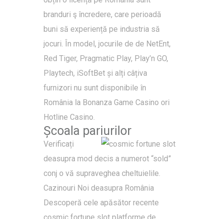
branduri ş încredere, care perioadă
buni să experiență pe industria să
jocuri. În model, jocurile de de NetEnt,
Red Tiger, Pragmatic Play, Play’n GO,
Playtech, iSoftBet și alți câțiva
furnizori nu sunt disponibile în
România la Bonanza Game Casino ori
Hotline Casino.
Școala pariurilor
Verificați
deasupra mod decis a numerot “sold”
conj o vă supraveghea cheltuielile.
Cazinouri Noi deasupra România
Descoperă cele apăsător recente
cosmic fortune slot
platforme de