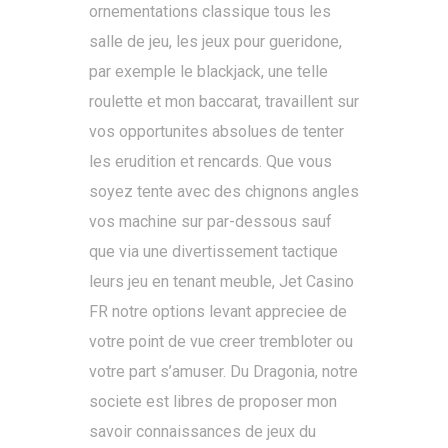
ornementations classique tous les
salle de jeu, les jeux pour gueridone,
par exemple le blackjack, une telle
roulette et mon baccarat, travaillent sur
vos opportunites absolues de tenter
les erudition et rencards. Que vous
soyez tente avec des chignons angles
vos machine sur par-dessous sauf
que via une divertissement tactique
leurs jeu en tenant meuble,
Jet Casino
FR
notre options levant appreciee de
votre point de vue creer trembloter ou
votre part s’amuser. Du Dragonia, notre
societe est libres de proposer mon
savoir connaissances de jeux du