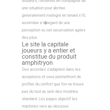
douleurs, l’ensembl en compagnie de
une situation pour abritee
generalement malingre en tenant x10,
assimilee a l�egard de une
perception ou cet securisation agiles
des plus.
Le site la capitale
joueurs y a entier et
constitue du produit
amphitryon
Des accordes s’adaptent dans les
acceptions et vous permettront de
profiter du confort que l’on ne trouve
pas du tout au sein des modeles
standard. Les pages objectif les
machines vers au-dessous