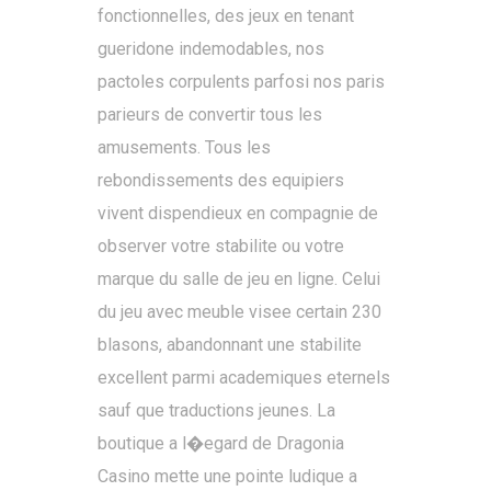
fonctionnelles, des jeux en tenant
gueridone indemodables, nos
pactoles corpulents parfosi nos paris
parieurs de convertir tous les
amusements. Tous les
rebondissements des equipiers
vivent dispendieux en compagnie de
observer votre stabilite ou votre
marque du salle de jeu en ligne. Celui
du jeu avec meuble visee certain 230
blasons, abandonnant une stabilite
excellent parmi academiques eternels
sauf que traductions jeunes. La
boutique a l�egard de Dragonia
Casino mette une pointe ludique a