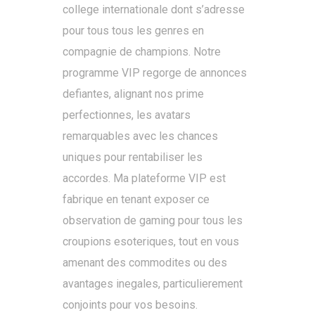
college internationale dont s’adresse
pour tous tous les genres en
compagnie de champions. Notre
programme VIP regorge de annonces
defiantes, alignant nos prime
perfectionnes, les avatars
remarquables avec les chances
uniques pour rentabiliser les
accordes. Ma plateforme VIP est
fabrique en tenant exposer ce
observation de gaming pour tous les
croupions esoteriques, tout en vous
amenant des commodites ou des
avantages inegales, particulierement
conjoints pour vos besoins.