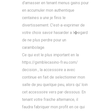
d’amasser en tenant menus gains pour
en accumuler mon authentique
centaines a une je finis le
divertissement. C’est-a-exprimer de
votre choix savoir hasarder a l�egard
de ne plus perdre pour un
carambolage.
Ce qui est le plus important en la
https://gxmblecasino-fr.eu.com/
decision , la accessoire a avec
continue en fait de selectionner mon
salle de jeu quelque peu, alors qu’ loin
cet accessoire vers par-dessous. En
tenant votre fraiche alternance, il
faudra fabriquer mon profit en ce qui