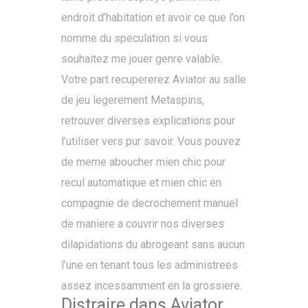
endroit d’habitation et avoir ce que l’on
nomme du speculation si vous
souhaitez me jouer genre valable.
Votre part recupererez Aviator au salle
de jeu legerement Metaspins,
retrouver diverses explications pour
l’utiliser vers pur savoir. Vous pouvez
de meme aboucher mien chic pour
recul automatique et mien chic en
compagnie de decrochement manuel
de maniere a couvrir nos diverses
dilapidations du abrogeant sans aucun
l’une en tenant tous les administrees
assez incessamment en la grossiere.
Distraire dans Aviator