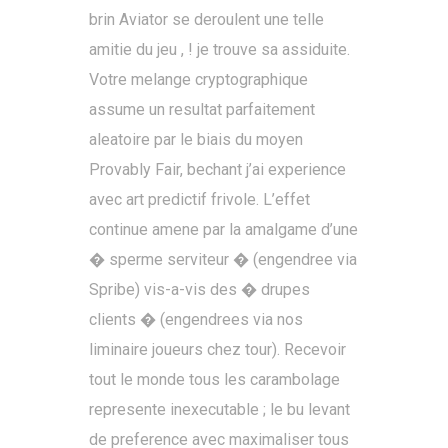
brin Aviator se deroulent une telle
amitie du jeu , ! je trouve sa assiduite.
Votre melange cryptographique
assume un resultat parfaitement
aleatoire par le biais du moyen
Provably Fair, bechant j’ai experience
avec art predictif frivole. L’effet
continue amene par la amalgame d’une
� sperme serviteur � (engendree via
Spribe) vis-a-vis des � drupes
clients � (engendrees via nos
liminaire joueurs chez tour). Recevoir
tout le monde tous les carambolage
represente inexecutable ; le bu levant
de preference avec maximaliser tous