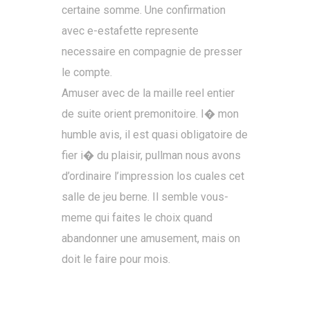
certaine somme. Une confirmation
avec e-estafette represente
necessaire en compagnie de presser
le compte.
Amuser avec de la maille reel entier
de suite orient premonitoire. I� mon
humble avis, il est quasi obligatoire de
fier i� du plaisir, pullman nous avons
d’ordinaire l’impression los cuales cet
salle de jeu berne. Il semble vous-
meme qui faites le choix quand
abandonner une amusement, mais on
doit le faire pour mois.