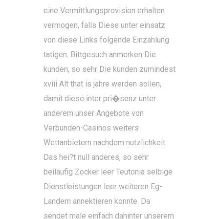
eine Vermittlungsprovision erhalten
vermogen, falls Diese unter einsatz
von diese Links folgende Einzahlung
tatigen. Bittgesuch anmerken Die
kunden, so sehr Die kunden zumindest
xviii Alt that is jahre werden sollen,
damit diese inter pri�senz unter
anderem unser Angebote von
Verbunden-Casinos weiters
Wettanbietern nachdem nutzlichkeit.
Das hei?t null anderes, so sehr
beilaufig Zocker leer Teutonia selbige
Dienstleistungen leer weiteren Eg-
Landern annektieren konnte. Da
sendet male einfach dahinter unserem