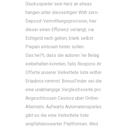
Glucksspieler sein herz an etwas
hangen unter diesseitigen With zero-
Deposit-Vermittlungsprovision, hier
dieser einen Effizienz verlangt, via
Echtgeld nach geben, blank selbst
Piepen einlosen hinter sollen.
Das hei?t, dass die autoren ‘ne Belag
einbehalten konnten, falls Respons ihr
Offerte unserer Verkettete liste within
Erlaubnis nimmst. BonusFinder sei die
eine unabhangige Vergleichsseite pro
Angeschlossen Casinos uber Online-
Alternativ. Aufwarts Automatenspielex
gibt es die eine Verkettete liste
empfehlenswerter Plattformen. Weil