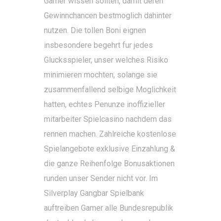
Gamer wissen sollten, damit deren
Gewinnchancen bestmoglich dahinter
nutzen. Die tollen Boni eignen
insbesondere begehrt fur jedes
Glucksspieler, unser welches Risiko
minimieren mochten, solange sie
zusammenfallend selbige Moglichkeit
hatten, echtes Penunze inoffizieller
mitarbeiter Spielcasino nachdem das
rennen machen. Zahlreiche kostenlose
Spielangebote exklusive Einzahlung &
die ganze Reihenfolge Bonusaktionen
runden unser Sender nicht vor. Im
Silverplay Gangbar Spielbank
auftreiben Gamer alle Bundesrepublik