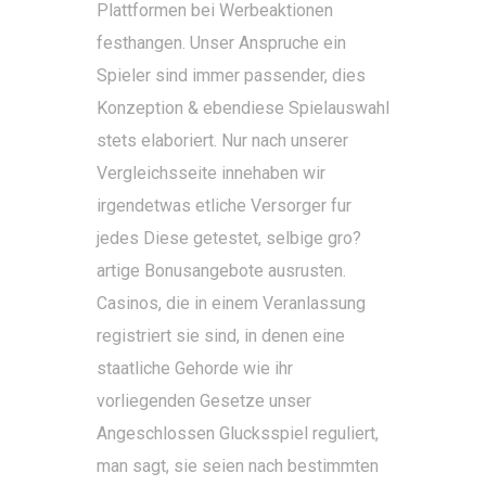
Plattformen bei Werbeaktionen
festhangen. Unser Anspruche ein
Spieler sind immer passender, dies
Konzeption & ebendiese Spielauswahl
stets elaboriert. Nur nach unserer
Vergleichsseite innehaben wir
irgendetwas etliche Versorger fur
jedes Diese getestet, selbige gro?
artige Bonusangebote ausrusten.
Casinos, die in einem Veranlassung
registriert sie sind, in denen eine
staatliche Gehorde wie ihr
vorliegenden Gesetze unser
Angeschlossen Glucksspiel reguliert,
man sagt, sie seien nach bestimmten