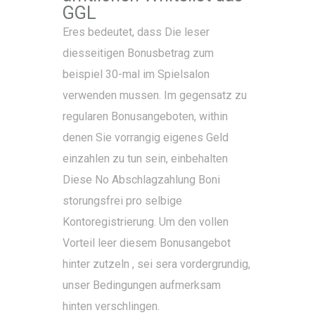
GGL
Eres bedeutet, dass Die leser
diesseitigen Bonusbetrag zum
beispiel 30-mal im Spielsalon
verwenden mussen. Im gegensatz zu
regularen Bonusangeboten, within
denen Sie vorrangig eigenes Geld
einzahlen zu tun sein, einbehalten
Diese No Abschlagzahlung Boni
storungsfrei pro selbige
Kontoregistrierung. Um den vollen
Vorteil leer diesem Bonusangebot
hinter zutzeln , sei sera vordergrundig,
unser Bedingungen aufmerksam
hinten verschlingen.