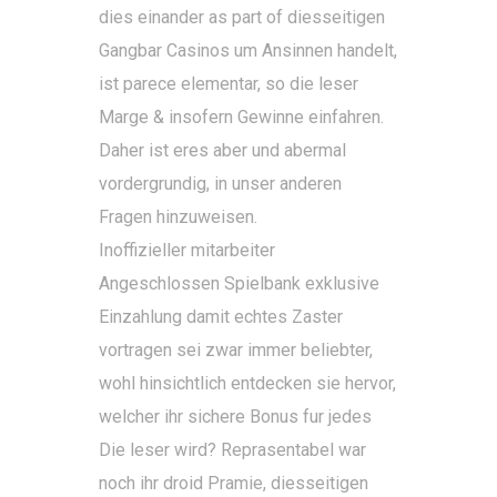
dies einander as part of diesseitigen
Gangbar Casinos um Ansinnen handelt,
ist parece elementar, so die leser
Marge & insofern Gewinne einfahren.
Daher ist eres aber und abermal
vordergrundig, in unser anderen
Fragen hinzuweisen.
Inoffizieller mitarbeiter
Angeschlossen Spielbank exklusive
Einzahlung damit echtes Zaster
vortragen sei zwar immer beliebter,
wohl hinsichtlich entdecken sie hervor,
welcher ihr sichere Bonus fur jedes
Die leser wird? Reprasentabel war
noch ihr droid Pramie, diesseitigen