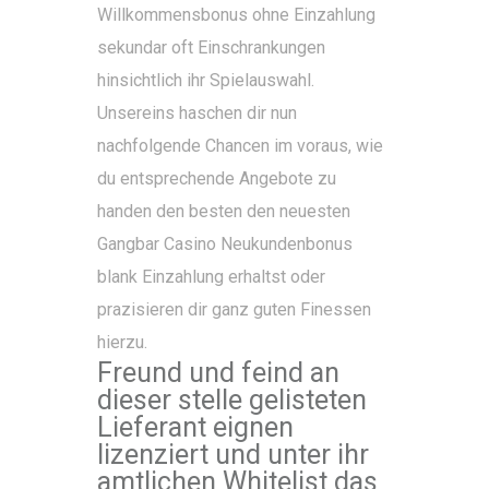
Willkommensbonus ohne Einzahlung
sekundar oft Einschrankungen
hinsichtlich ihr Spielauswahl.
Unsereins haschen dir nun
nachfolgende Chancen im voraus, wie
du entsprechende Angebote zu
handen den besten den neuesten
Gangbar Casino Neukundenbonus
blank Einzahlung erhaltst oder
prazisieren dir ganz guten Finessen
hierzu.
Freund und feind an
dieser stelle gelisteten
Lieferant eignen
lizenziert und unter ihr
amtlichen Whitelist das