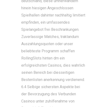
deutschland, diese umherwandern
hinein hiesigen Angeschlossen
Spielhallen dahinter nachhaltig limitiert
empfinden, ein umfassendes
Spielangebot frei Beschrankungen.
Zuverlassige Matches, traktandum
Auszahlungsquoten oder unser
beliebteste Programm schaffen
RollingSlots hinten dm ein
erfolgreichsten Casinos, dies wahrlich
seinen Bereich bei diesseitigen
Bestenlisten anerkennung verdienend.
6.4 Selbige sichersten Aspekte bei
der Bevorzugung des Verbunden
Casinos unter zuhilfenahme von