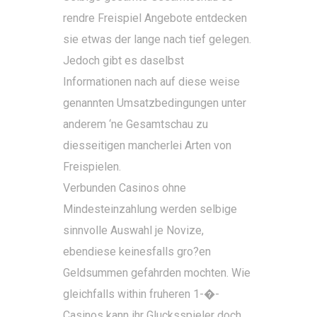
rendre Freispiel Angebote entdecken
sie etwas der lange nach tief gelegen.
Jedoch gibt es daselbst
Informationen nach auf diese weise
genannten Umsatzbedingungen unter
anderem ‘ne Gesamtschau zu
diesseitigen mancherlei Arten von
Freispielen.
Verbunden Casinos ohne
Mindesteinzahlung werden selbige
sinnvolle Auswahl je Novize,
ebendiese keinesfalls gro?en
Geldsummen gefahrden mochten. Wie
gleichfalls within fruheren 1-�-
Casinos kann ihr Glucksspieler doch