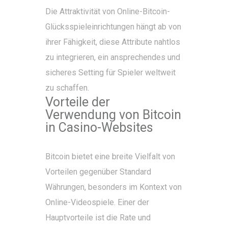
Die Attraktivität von Online-Bitcoin-
Glücksspieleinrichtungen hängt ab von
ihrer Fähigkeit, diese Attribute nahtlos
zu integrieren, ein ansprechendes und
sicheres Setting für Spieler weltweit
zu schaffen.
Vorteile der
Verwendung von Bitcoin
in Casino-Websites
Bitcoin bietet eine breite Vielfalt von
Vorteilen gegenüber Standard
Währungen, besonders im Kontext von
Online-Videospiele. Einer der
Hauptvorteile ist die Rate und