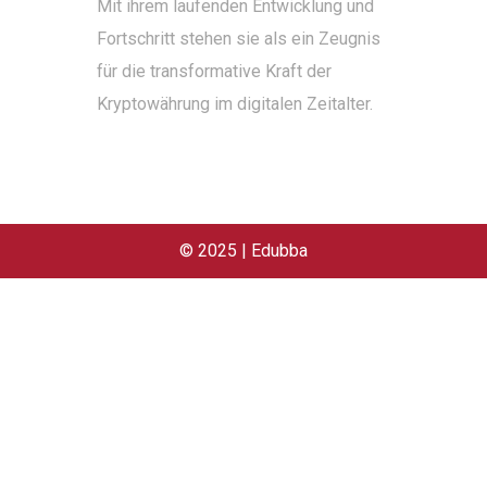
Mit ihrem laufenden Entwicklung und
Fortschritt stehen sie als ein Zeugnis
für die transformative Kraft der
Kryptowährung im digitalen Zeitalter.
© 2025 | Edubba