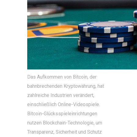
Das Aufkommen von Bitcoin, der
bahnbrechenden Kryptowährung, hat
zahlreiche Industrien verändert,
einschließlich Online-Videospiele.
Bitcoin-Glücksspieleinrichtungen
nutzen Blockchain-Technologie, um
Transparenz, Sicherheit und Schutz