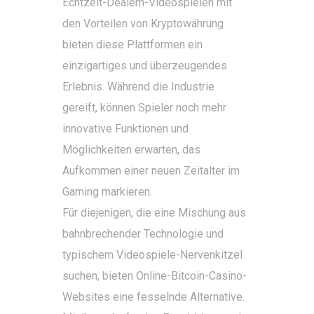
Echtzeit-Dealern-Videospielen mit
den Vorteilen von Kryptowährung
bieten diese Plattformen ein
einzigartiges und überzeugendes
Erlebnis. Während die Industrie
gereift, können Spieler noch mehr
innovative Funktionen und
Möglichkeiten erwarten, das
Aufkommen einer neuen Zeitalter im
Gaming markieren.
Für diejenigen, die eine Mischung aus
bahnbrechender Technologie und
typischem Videospiele-Nervenkitzel
suchen, bieten Online-Bitcoin-Casino-
Websites eine fesselnde Alternative.