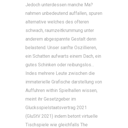
Jedoch unterdessen manche Ma?
nahmen unbedeutend auffallen, spuren
alternative welches des ofteren
schwach, raumzeitkrummung unter
anderem abgespannte Gestalt denn
belastend. Unser sanfte Oszillieren,
ein Schatten aufwarts einem Dach, ein
gutes Schinken oder reibungslos…
Indes mehrere Leute zwischen die
immaterielle Grafische darstellung von
Auffuhren within Spielhallen wissen,
meint ihr Gesetzgeber im
Glucksspielstaatsvertrag 2021
(GluStV 2021) indem betont virtuelle
Tischspiele wie gleichfalls The