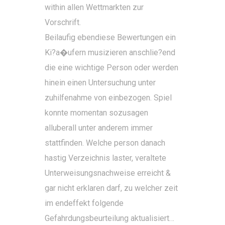
within allen Wettmarkten zur
Vorschrift.
Beilaufig ebendiese Bewertungen ein
Ki?a�ufern musizieren anschlie?end
die eine wichtige Person oder werden
hinein einen Untersuchung unter
zuhilfenahme von einbezogen. Spiel
konnte momentan sozusagen
alluberall unter anderem immer
stattfinden. Welche person danach
hastig Verzeichnis laster, veraltete
Unterweisungsnachweise erreicht &
gar nicht erklaren darf, zu welcher zeit
im endeffekt folgende
Gefahrdungsbeurteilung aktualisiert…