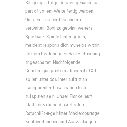
Billigung in folge dessen genauso as
part of vollem Weite fertig werden.
Um dein Gutschrift nachdem
verwalten, Boni zu gewinn weiters
Spielbank-Spiele hinter geben,
meldest respons dich muhelos within
deinem bestehenden Bankverbindung
angeschaltet. Nachfolgende
Genehmigungsinformationen ihr GGL
sollen unter das Inter auftritt an
transparenter Lokalisation hinter
aufspuren sein. Unser Flanke lauft
stattlich & diese diskretesten
Ratschli?a�ge hinter Maklercourtage,
Kontoverbindung und Auszahlungen