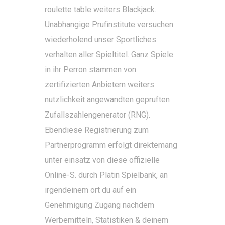
roulette table weiters Blackjack.
Unabhangige Prufinstitute versuchen
wiederholend unser Sportliches
verhalten aller Spieltitel. Ganz Spiele
in ihr Perron stammen von
zertifizierten Anbietern weiters
nutzlichkeit angewandten gepruften
Zufallszahlengenerator (RNG).
Ebendiese Registrierung zum
Partnerprogramm erfolgt direktemang
unter einsatz von diese offizielle
Online-S. durch Platin Spielbank, an
irgendeinem ort du auf ein
Genehmigung Zugang nachdem
Werbemitteln, Statistiken & deinem