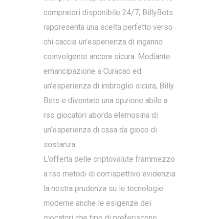
compratori disponibile 24/7, BillyBets
rappresenta una scelta perfetto verso
chi caccia un’esperienza di inganno
coinvolgente ancora sicura. Mediante
emancipazione a Curacao ed
un’esperienza di imbroglio sicura, Billy
Bets e diventato una opzione abile a
rso giocatori aborda elemosina di
un’esperienza di casa da gioco di
sostanza.
L’offerta delle criptovalute frammezzo
a rso metodi di corrispettivo evidenzia
la nostra prudenza su le tecnologie
moderne anche le esigenze dei
giocatori che tipo di preferiscono