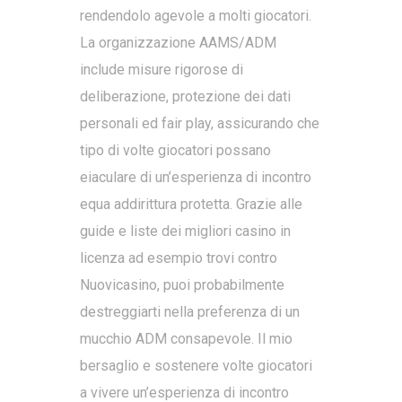
rendendolo agevole a molti giocatori.
La organizzazione AAMS/ADM
include misure rigorose di
deliberazione, protezione dei dati
personali ed fair play, assicurando che
tipo di volte giocatori possano
eiaculare di un’esperienza di incontro
equa addirittura protetta. Grazie alle
guide e liste dei migliori casino in
licenza ad esempio trovi contro
Nuovicasino, puoi probabilmente
destreggiarti nella preferenza di un
mucchio ADM consapevole. Il mio
bersaglio e sostenere volte giocatori
a vivere un’esperienza di incontro