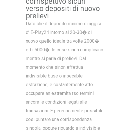
corrispettivo sicuri
verso depositi di nuovo
prelievi
Dato che il deposito minimo si aggira
d’
E-Play24
intorno ai 20-30� di
nuovo quello ideale tra volte 2000�
ed i 5000�, le cose sinon complicano
mentre si parla di prelievi. Dal
momento che sinon effettua
indivisible base o insecable
estrazione, e costantemente atto
occupare an estremita rso termini
ancora le condizioni legati alle
transazioni. E perennemente possibile
cosi puntare una corrispondenza
singola, oppure riguardo a indivisible