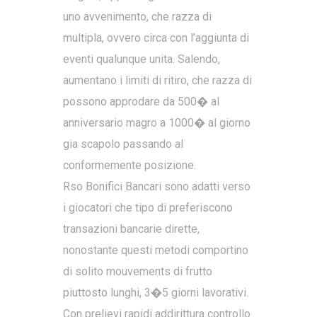
uno avvenimento, che razza di
multipla, ovvero circa con l’aggiunta di
eventi qualunque unita. Salendo,
aumentano i limiti di ritiro, che razza di
possono approdare da 500� al
anniversario magro a 1000� al giorno
gia scapolo passando al
conformemente posizione.
Rso Bonifici Bancari sono adatti verso
i giocatori che tipo di preferiscono
transazioni bancarie dirette,
nonostante questi metodi comportino
di solito mouvements di frutto
piuttosto lunghi, 3�5 giorni lavorativi.
Con prelievi rapidi addirittura controllo