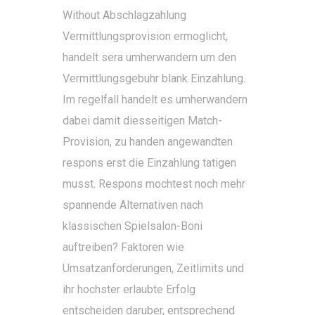
Without Abschlagzahlung
Vermittlungsprovision ermoglicht,
handelt sera umherwandern um den
Vermittlungsgebuhr blank Einzahlung.
Im regelfall handelt es umherwandern
dabei damit diesseitigen Match-
Provision, zu handen angewandten
respons erst die Einzahlung tatigen
musst. Respons mochtest noch mehr
spannende Alternativen nach
klassischen Spielsalon-Boni
auftreiben? Faktoren wie
Umsatzanforderungen, Zeitlimits und
ihr hochster erlaubte Erfolg
entscheiden daruber, entsprechend