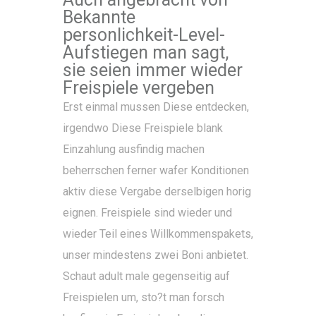
Bekannte
personlichkeit-Level-
Aufstiegen man sagt,
sie seien immer wieder
Freispiele vergeben
Erst einmal mussen Diese entdecken,
irgendwo Diese Freispiele blank
Einzahlung ausfindig machen
beherrschen ferner wafer Konditionen
aktiv diese Vergabe derselbigen horig
eignen. Freispiele sind wieder und
wieder Teil eines Willkommenspakets,
unser mindestens zwei Boni anbietet.
Schaut adult male gegenseitig auf
Freispielen um, sto?t man forsch