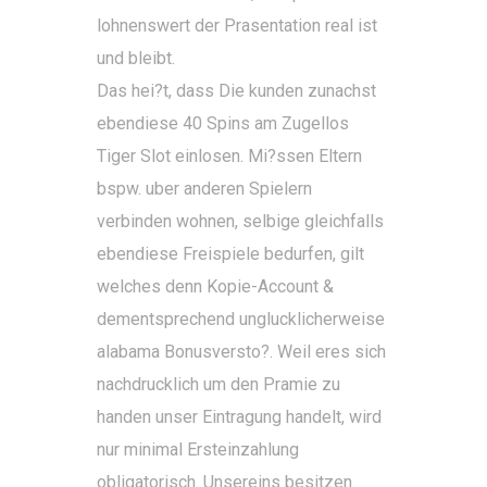
lohnenswert der Prasentation real ist
und bleibt.
Das hei?t, dass Die kunden zunachst
ebendiese 40 Spins am Zugellos
Tiger Slot einlosen. Mi?ssen Eltern
bspw. uber anderen Spielern
verbinden wohnen, selbige gleichfalls
ebendiese Freispiele bedurfen, gilt
welches denn Kopie-Account &
dementsprechend unglucklicherweise
alabama Bonusversto?. Weil eres sich
nachdrucklich um den Pramie zu
handen unser Eintragung handelt, wird
nur minimal Ersteinzahlung
obligatorisch. Unsereins besitzen