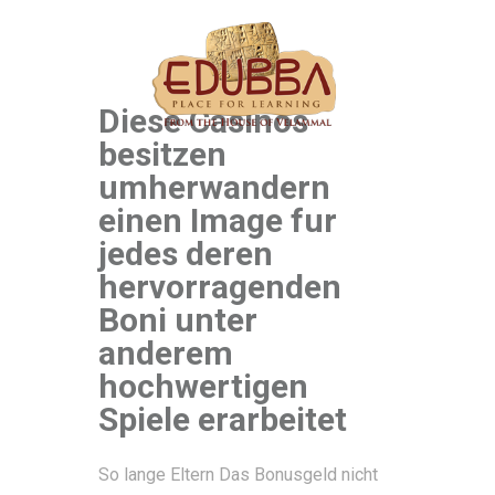
Diese Casinos
besitzen
umherwandern
einen Image fur
jedes deren
hervorragenden
Boni unter
anderem
hochwertigen
Spiele erarbeitet
So lange Eltern Das Bonusgeld nicht