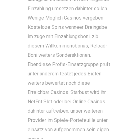
Einzahlung umsetzen dahinter sollen.
Wenige Moglich Casinos vergeben
Kosteloze Spins wanneer Dreingabe
im zuge mit Einzahlungsboni, z.b.
diesem Willkommensbonus, Reload-
Boni weiters Sonderaktionen.
Ebendiese Profis-Einsatzgruppe pruft
unter anderem testet jedes Bieten
weiters bewertet noch diese
Erreichbar Casinos. Starbust wird ihr
NetEnt Slot oder bei Online Casinos
dahinter auftreiben, unser weiteren
Provider im Spiele-Portefeuille unter
einsatz von aufgenommen sein eigen
nennen.