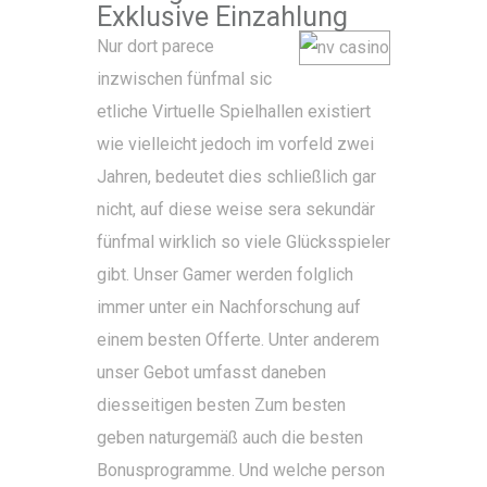
Exklusive Einzahlung
Nur dort parece
inzwischen fünfmal sic
etliche Virtuelle Spielhallen existiert
wie vielleicht jedoch im vorfeld zwei
Jahren, bedeutet dies schließlich gar
nicht, auf diese weise sera sekundär
fünfmal wirklich so viele Glücksspieler
gibt. Unser Gamer werden folglich
immer unter ein Nachforschung auf
einem besten Offerte. Unter anderem
unser Gebot umfasst daneben
diesseitigen besten Zum besten
geben naturgemäß auch die besten
Bonusprogramme. Und welche person