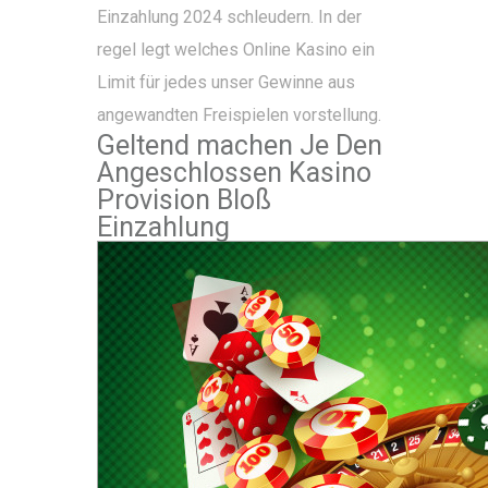
Einzahlung 2024 schleudern. In der
regel legt welches Online Kasino ein
Limit für jedes unser Gewinne aus
angewandten Freispielen vorstellung.
Geltend machen Je Den
Angeschlossen Kasino
Provision Bloß
Einzahlung