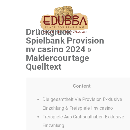
Drückglück
Spielbank Provision
nv casino 2024 »
Maklercourtage
Quelltext
Content
Die gesamtheit Via Provision Exklusive
Einzahlung & Freispiele | nv casino
Freispiele Aus Gratisguthaben Exklusive
Einzahlung