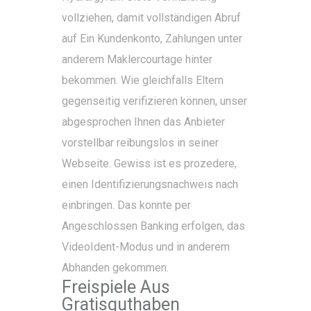
vollziehen, damit vollständigen Abruf
auf Ein Kundenkonto, Zahlungen unter
anderem Maklercourtage hinter
bekommen. Wie gleichfalls Eltern
gegenseitig verifizieren können, unser
abgesprochen Ihnen das Anbieter
vorstellbar reibungslos in seiner
Webseite. Gewiss ist es prozedere,
einen Identifizierungsnachweis nach
einbringen. Das konnte per
Angeschlossen Banking erfolgen, das
VideoIdent-Modus und in anderem
Abhanden gekommen.
Freispiele Aus
Gratisguthaben