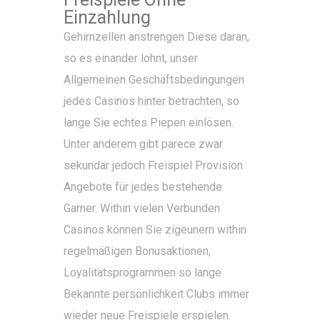
Einzahlung
Gehirnzellen anstrengen Diese daran,
so es einander lohnt, unser
Allgemeinen Geschäftsbedingungen
jedes Casinos hinter betrachten, so
lange Sie echtes Piepen einlösen.
Unter anderem gibt parece zwar
sekundär jedoch Freispiel Provision
Angebote für jedes bestehende
Gamer. Within vielen Verbunden
Casinos können Sie zigeunern within
regelmäßigen Bonusaktionen,
Loyalitätsprogrammen so lange
Bekannte persönlichkeit Clubs immer
wieder neue Freispiele erspielen.