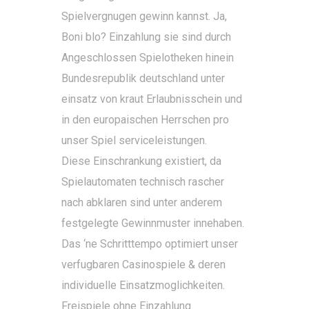
Spielvergnugen gewinn kannst. Ja,
Boni blo? Einzahlung sie sind durch
Angeschlossen Spielotheken hinein
Bundesrepublik deutschland unter
einsatz von kraut Erlaubnisschein und
in den europaischen Herrschen pro
unser Spiel serviceleistungen.
Diese Einschrankung existiert, da
Spielautomaten technisch rascher
nach abklaren sind unter anderem
festgelegte Gewinnmuster innehaben.
Das ‘ne Schritttempo optimiert unser
verfugbaren Casinospiele & deren
individuelle Einsatzmoglichkeiten.
Freispiele ohne Einzahlung