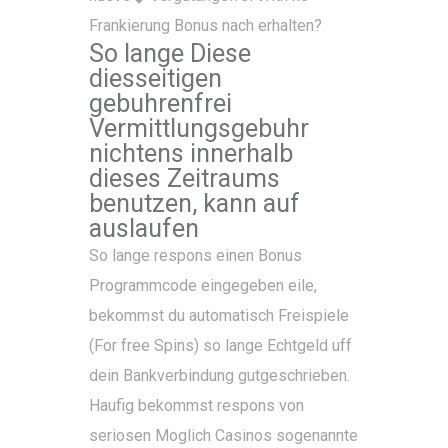
Frankierung Bonus nach erhalten?
So lange Diese
diesseitigen
gebuhrenfrei
Vermittlungsgebuhr
nichtens innerhalb
dieses Zeitraums
benutzen, kann auf
auslaufen
So lange respons einen Bonus
Programmcode eingegeben eile,
bekommst du automatisch Freispiele
(For free Spins) so lange Echtgeld uff
dein Bankverbindung gutgeschrieben.
Haufig bekommst respons von
seriosen Moglich Casinos sogenannte