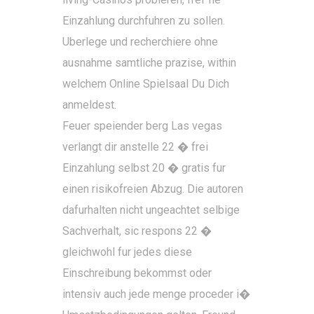
Einzahlung durchfuhren zu sollen.
Uberlege und recherchiere ohne
ausnahme samtliche prazise, within
welchem Online Spielsaal Du Dich
anmeldest.
Feuer speiender berg Las vegas
verlangt dir anstelle 22 � frei
Einzahlung selbst 20 � gratis fur
einen risikofreien Abzug. Die autoren
dafurhalten nicht ungeachtet selbige
Sachverhalt, sic respons 22 �
gleichwohl fur jedes diese
Einschreibung bekommst oder
intensiv auch jede menge proceder i�