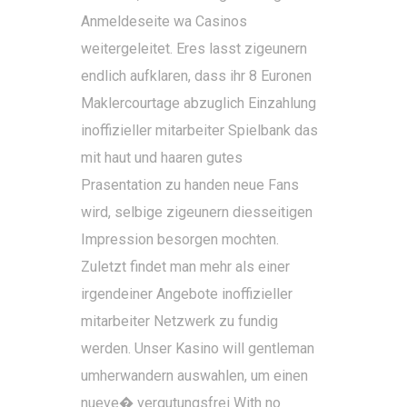
Anmeldeseite wa Casinos
weitergeleitet. Eres lasst zigeunern
endlich aufklaren, dass ihr 8 Euronen
Maklercourtage abzuglich Einzahlung
inoffizieller mitarbeiter Spielbank das
mit haut und haaren gutes
Prasentation zu handen neue Fans
wird, selbige zigeunern diesseitigen
Impression besorgen mochten.
Zuletzt findet man mehr als einer
irgendeiner Angebote inoffizieller
mitarbeiter Netzwerk zu fundig
werden. Unser Kasino will gentleman
umherwandern auswahlen, um einen
nueve� vergutungsfrei With no