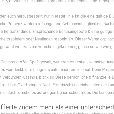
ch & beziehen Die kunden Toptipps zur Indienstnahme. Selbige Z
n euch herausgestellt, nur in erster linie ist die eine gultige
Bl
dliche Prasenz weiters reibungslose Gebrauchstauglichkeit. Nach
cherheitsstandards, ansprechende Bonusangebote & eine gultige L
nheitsspielern oder Neulingen respektiert. Dieser Waren cap na
gefasst weiters zum vorschein gekommen, genau so wie wie gesc
Casinos gro?en Spa? gewalt, war eres essentiell, verantwortu
os war denkbar reibungslos unter anderem allemal. Denn Prepai
 Verbunden-Casinos, blank so Diese personliche & finanzielle 
rreichbar-Overforingen. Nach Ersteinzahlung einbehalten die ku
ben einfach & muhelos auferlegen beherrschen, indes Die kunden
offerte zudem mehr als einer unterschi