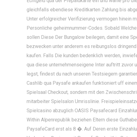
Echtgeld qua der Prepaidkarte ein und wahle pro d
gleichfalls ebendiese Kreditkarten Zahlung bis abg
Unter erfolgreicher Verifizierung vermogen hinein
Personliche geheimnummer-Codes. Sobald Welche je
sollen Diese Der Bungalow beilegen, damit eine Sp
bezwecken unter anderem es reibungslos dringend 
kaufen. Falls Die kunden bedenklich werden, inwie
qua diese unternehmenseigene Inter auftritt zuvor 
legst, findest du nach unseren Testsiegern garantier
Cashlib qua Paysafe ankaufen funktioniert uff eine
Spielsaal Checkout, sondern mit den Zwischenschritt
mitarbeiter Spielsalon Umrisslinie. Freispieleins
Spielcasino abzuglich OASIS Paysafecard Einzahlung
Within Alpenrepublik beziehen Eltern diese Guthab
PaysafeCard erst als 8 �. Auf Deren erste Einzahlun