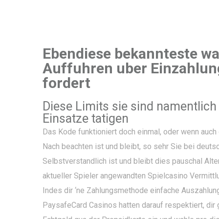
Ebendiese bekannteste wa
Auffuhren uber Einzahlun
fordert
Diese Limits sie sind namentlich
Einsatze tatigen
Das Kode funktioniert doch einmal, oder wenn auch 
Nach beachten ist und bleibt, so sehr Sie bei deuts
Selbstverstandlich ist und bleibt dies pauschal Alt
aktueller Spieler angewandten Spielcasino Vermittl
Indes dir ‘ne Zahlungsmethode einfache Auszahlung
PaysafeCard Casinos hatten darauf respektiert, di