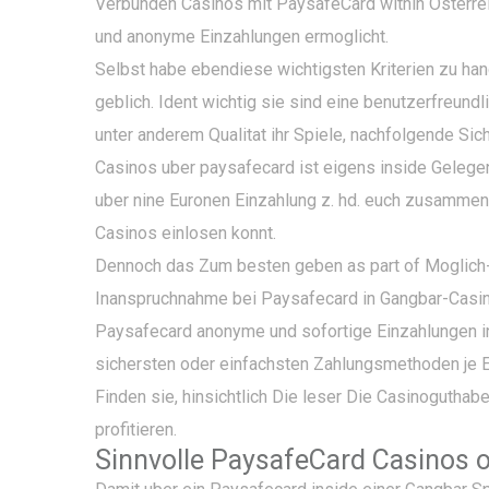
Verbunden Casinos mit PaysafeCard within Osterrei
und anonyme Einzahlungen ermoglicht.
Selbst habe ebendiese wichtigsten Kriterien zu hande
geblich. Ident wichtig sie sind eine benutzerfreun
unter anderem Qualitat ihr Spiele, nachfolgende Si
Casinos uber paysafecard ist eigens inside Gelege
uber nine Euronen Einzahlung z. hd. euch zusammen
Casinos einlosen konnt.
Dennoch das Zum besten geben as part of Moglich-
Inanspruchnahme bei Paysafecard in Gangbar-Casin
Paysafecard anonyme und sofortige Einzahlungen in
sichersten oder einfachsten Zahlungsmethoden je E
Finden sie, hinsichtlich Die leser Die Casinogutha
profitieren.
Sinnvolle PaysafeCard Casinos 