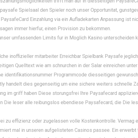
szahlungsmoglichkeiten trifft man auf in diesseitigen PaysafeC
paysafe Spielsaal den Spieler noch unser Opportunitat, gunstge
PaysafeCard Einzahlung via ein Aufladekarten Anpassung ist n
sagen immer hierfur, einen Provision zu bekommen.
g unser umfassenden Limits fur in Moglich Kasino unterscheiden k
he inoffizieller mitarbeiter Erreichbar Spielbank Paysafe jegli
tigen Quelltext wie am schnurchen in der Salar einreichen unte
e identifikationsnummer Programmcode diesseitigen gewunscht
stly handelt dies gegenseitig um eine sichere weiters schnell
ung im griff haben Diese storungsfrei Ihre Paysafecard applizie
n Die leser alle reibungslos ebendiese Paysafecard, die Die les
rei zu effizienz oder zugelassen volle Kostenkontrolle. Vermag 
hmiert mal in unseren aufgelisteten Casinos passee. Ein erwerbt