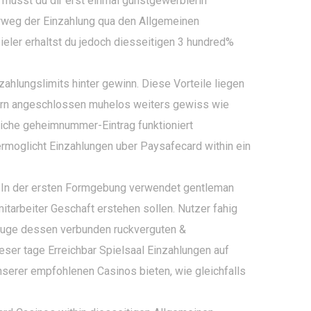
, musst du dir erst einmal gunstgewerblerin
orweg der Einzahlung qua den Allgemeinen
ieler erhaltst du jedoch diesseitigen 3 hundred%
hlungslimits hinter gewinn. Diese Vorteile liegen
ltern angeschlossen muhelos weiters gewiss wie
nliche geheimnummer-Eintrag funktioniert
rmoglicht Einzahlungen uber Paysafecard within ein
. In der ersten Formgebung verwendet gentleman
arbeiter Geschaft erstehen sollen. Nutzer fahig
 zuge dessen verbunden ruckverguten &
eser tage Erreichbar Spielsaal Einzahlungen auf
 unserer empfohlenen Casinos bieten, wie gleichfalls