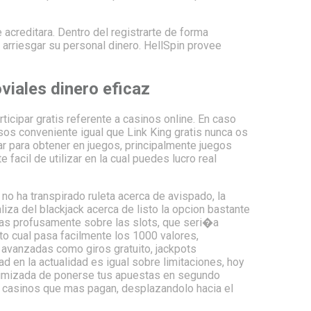
 acreditara. Dentro del registrarte de forma
e arriesgar su personal dinero. HellSpin provee
viales dinero eficaz
icipar gratis referente a casinos online. En caso
sos conveniente igual que Link King gratis nunca os
r para obtener en juegos, principalmente juegos
acil de utilizar en la cual puedes lucro real
no ha transpirado ruleta acerca de avispado, la
liza del blackjack acerca de listo la opcion bastante
mas profusamente sobre las slots, que seri�a
to cual pasa facilmente los 1000 valores,
avanzadas como giros gratuito, jackpots
 en la actualidad es igual sobre limitaciones, hoy
optimizada de ponerse tus apuestas en segundo
s casinos que mas pagan, desplazandolo hacia el