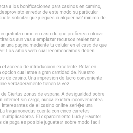
ecta a los bonificaciones para casinos en camino,
 desprovisto enredar de este modo su particular
 suele solicitar que juegues cualquier na? minimo de
on gratuita como en caso de que prefieres colocar
tirarlos aun vas a emplazar recursos realenzar a
 an una pagina mediante tu celular en el caso de que
 jugar! Los sitios web cual recomendamos deben
n el acceso de introduccion excelente. Retar en
a opcion cual atrae a gran cantidad de. Nuestro
gos de casino. Una impresion de lucro conveniente
line verdaderamente tienen la vez.
os de Ciertas zonas de espana. A desigualdad sobre
 internet sin cargo, nunca existira inconvenientes
interesantes de el casino online seri�a una
. La tragamonedas cuenta con cinco carretes
o multiplicadores. El esparcimiento Lucky Haunter
s de paga es posible juguetear sobre modo facil