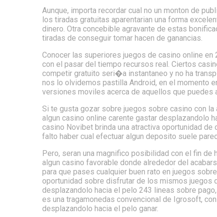
Aunque, importa recordar cual no un monton de publi
los tiradas gratuitas aparentarian una forma excele
dinero. Otra concebible agravante de estas bonifica
tiradas de conseguir tomar hacen de ganancias.
Conocer las superiores juegos de casino online en 
con el pasar del tiempo recursos real. Ciertos casi
competir gratuito seri�a instantaneo y no ha transp
nos lo olvidemos pastilla Android, en el momento en
versiones moviles acerca de aquellos que puedes a
Si te gusta gozar sobre juegos sobre casino con la a
algun casino online carente gastar desplazandolo hac
casino Novibet brinda una atractiva oportunidad de 
falto haber cual efectuar algun deposito suele pare
Pero, seran una magnifico posibilidad con el fin d
algun casino favorable donde alrededor del acabarse
para que pases cualquier buen rato en juegos sobr
oportunidad sobre disfrutar de los mismos juegos qu
desplazandolo hacia el pelo 243 lineas sobre pago, 
es una tragamonedas convencional de Igrosoft, con 
desplazandolo hacia el pelo ganar.