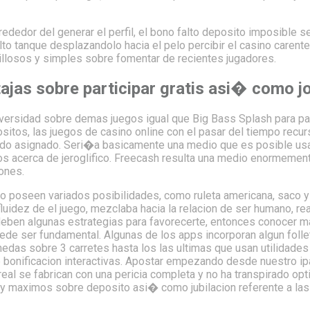
dedor del generar el perfil, el bono falto deposito imposible se
lto tanque desplazandolo hacia el pelo percibir el casino carent
llosos y simples sobre fomentar de recientes jugadores.
ajas sobre participar gratis asi� como jo
iversidad sobre demas juegos igual que Big Bass Splash para part
itos, las juegos de casino online con el pasar del tiempo recur
iodo asignado. Seri�a basicamente una medio que es posible usa
acerca de jeroglifico. Freecash resulta una medio enormemente f
ones.
to poseen variados posibilidades, como ruleta americana, saco y 
fluidez de el juego, mezclaba hacia la relacion de ser humano, rea
 deben algunas estrategias para favorecerte, entonces conocer 
ede ser fundamental. Algunas de los apps incorporan algun folle
as sobre 3 carretes hasta los las ultimas que usan utilidades 
 bonificacion interactivas. Apostar empezando desde nuestro ipad
real se fabrican con una pericia completa y no ha transpirado 
s y maximos sobre deposito asi� como jubilacion referente a la