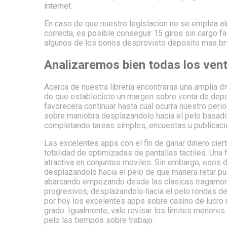
internet.
En caso de que nuestro legislacion no se emplea alre
correcta, es posible conseguir 15 giros sin cargo fa
algunos de los bonos desprovisto deposito mas bri
Analizaremos bien todas los vent
Acerca de nuestra libreria encontraras una amplia d
de que estableciste un margen sobre venta de depos
favorecera continuar hasta cual ocurra nuestro per
sobre maniobra desplazandolo hacia el pelo basados 
completando tareas simples, encuestas u publicaci
Las excelentes apps con el fin de ganar dinero cier
totalidad de optimizadas de pantallas tactiles. Una 
atractiva en conjuntos moviles. Sin embargo, esos
desplazandolo hacia el pelo de que manera retar pu
abarcando empezando desde las clasicas tragamoned
progresivos, desplazandolo hacia el pelo rondas de
por hoy los excelentes apps sobre casino de lucro 
grado. Igualmente, vale revisar los limites menore
pelo las tiempos sobre trabajo.