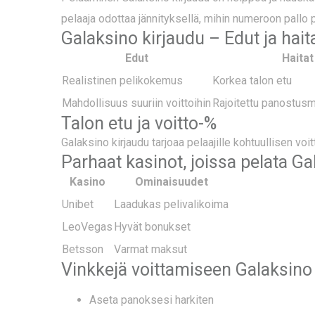
pelaaja odottaa jännityksellä, mihin numeroon pallo 
Galaksino kirjaudu – Edut ja hait
Edut
Haitat
Realistinen pelikokemus
Korkea talon etu
Mahdollisuus suuriin voittoihin
Rajoitettu panostus
Talon etu ja voitto-%
Galaksino kirjaudu tarjoaa pelaajille kohtuullisen v
Parhaat kasinot, joissa pelata Ga
Kasino
Ominaisuudet
Unibet
Laadukas pelivalikoima
LeoVegas
Hyvät bonukset
Betsson
Varmat maksut
Vinkkejä voittamiseen Galaksino
Aseta panoksesi harkiten