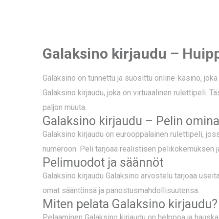
Galaksino kirjaudu – Huip
Galaksino on tunnettu ja suosittu online-kasino, jok
Galaksino kirjaudu, joka on virtuaalinen rulettipeli.
paljon muuta.
Galaksino kirjaudu – Pelin omin
Galaksino kirjaudu on eurooppalainen rulettipeli, jo
numeroon. Peli tarjoaa realistisen pelikokemuksen ja
Pelimuodot ja säännöt
Galaksino kirjaudu
Galaksino arvostelu
tarjoaa useita
omat sääntönsä ja panostusmahdollisuutensa.
Miten pelata Galaksino kirjaudu?
Pelaaminen Galaksino kirjaudu on helppoa ja hauskaa