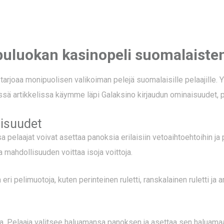
puluokan kasinopeli suomalaiste
a tarjoaa monipuolisen valikoiman pelejä suomalaisille pelaajille
 Tässä artikkelissa käymme läpi Galaksino kirjaudun ominaisuudet, 
aisuudet
ssa pelaajat voivat asettaa panoksia erilaisiin vetoaihtoehtoihin 
 mahdollisuuden voittaa isoja voittoja.
 eri pelimuotoja, kuten perinteinen ruletti, ranskalainen ruletti ja
. Pelaaja valitsee haluamansa panoksen ja asettaa sen haluamaan