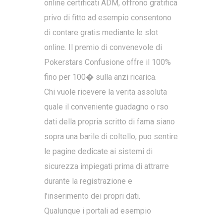
online certificati ADM, offrono gratifica
privo di fitto ad esempio consentono
di contare gratis mediante le slot
online. Il premio di convenevole di
Pokerstars Confusione offre il 100%
fino per 100� sulla anzi ricarica.
Chi vuole ricevere la verita assoluta
quale il conveniente guadagno o rso
dati della propria scritto di fama siano
sopra una barile di coltello, puo sentire
le pagine dedicate ai sistemi di
sicurezza impiegati prima di attrarre
durante la registrazione e
l’inserimento dei propri dati.
Qualunque i portali ad esempio