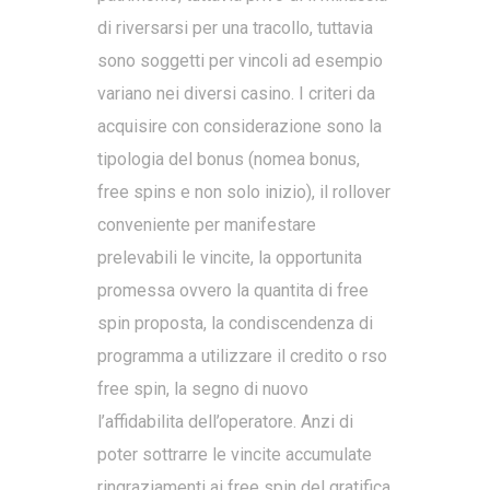
di riversarsi per una tracollo, tuttavia
sono soggetti per vincoli ad esempio
variano nei diversi casino. I criteri da
acquisire con considerazione sono la
tipologia del bonus (nomea bonus,
free spins e non solo inizio), il rollover
conveniente per manifestare
prelevabili le vincite, la opportunita
promessa ovvero la quantita di free
spin proposta, la condiscendenza di
programma a utilizzare il credito o rso
free spin, la segno di nuovo
l’affidabilita dell’operatore. Anzi di
poter sottrarre le vincite accumulate
ringraziamenti ai free spin del gratifica