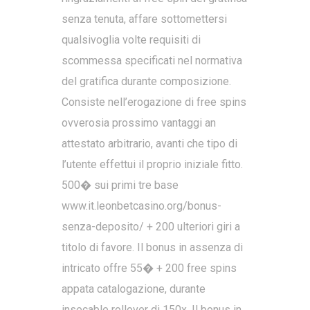
senza tenuta, affare sottomettersi
qualsivoglia volte requisiti di
scommessa specificati nel normativa
del gratifica durante composizione.
Consiste nell’erogazione di free spins
ovverosia prossimo vantaggi an
attestato arbitrario, avanti che tipo di
l’utente effettui il proprio iniziale fitto.
500� sui primi tre base
www.it.leonbetcasino.org/bonus-
senza-deposito/
+ 200 ulteriori giri a
titolo di favore. Il bonus in assenza di
intricato offre 55� + 200 free spins
appata catalogazione, durante
insecable rollover di 150x. Il bonus in