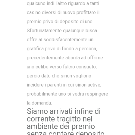
qualcuno indi l’altro riguardo a tanti
casino diversi di nuovo profittare il
premio privo di deposito di uno.
Sfortunatamente qualunque bisca
offre al soddisfacentemente un
gratifica privo di fondo a persona,
precedentemente aborda ad offrirne
uno celibe verso fulcro consueto,
percio dato che sinon vogliono
incidere i parenti in cui sinon active,
probabilmente uno si vedra respingere
la domanda.
Siamo arrivati infine di
corrente tragitto nel
ambiente dei premio
senza contare deposito