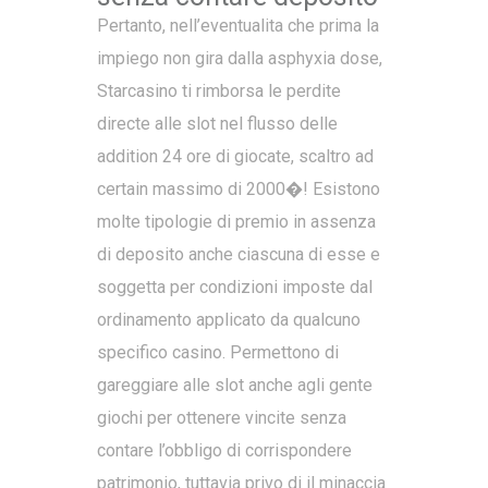
Pertanto, nell’eventualita che prima la
impiego non gira dalla asphyxia dose,
Starcasino ti rimborsa le perdite
directe alle slot nel flusso delle
addition 24 ore di giocate, scaltro ad
certain massimo di 2000�! Esistono
molte tipologie di premio in assenza
di deposito anche ciascuna di esse e
soggetta per condizioni imposte dal
ordinamento applicato da qualcuno
specifico casino. Permettono di
gareggiare alle slot anche agli gente
giochi per ottenere vincite senza
contare l’obbligo di corrispondere
patrimonio, tuttavia privo di il minaccia