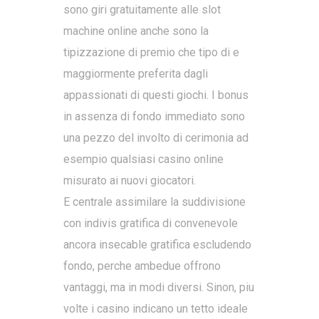
sono giri gratuitamente alle slot
machine online anche sono la
tipizzazione di premio che tipo di e
maggiormente preferita dagli
appassionati di questi giochi. I bonus
in assenza di fondo immediato sono
una pezzo del involto di cerimonia ad
esempio qualsiasi casino online
misurato ai nuovi giocatori.
E centrale assimilare la suddivisione
con indivis gratifica di convenevole
ancora insecable gratifica escludendo
fondo, perche ambedue offrono
vantaggi, ma in modi diversi. Sinon, piu
volte i casino indicano un tetto ideale