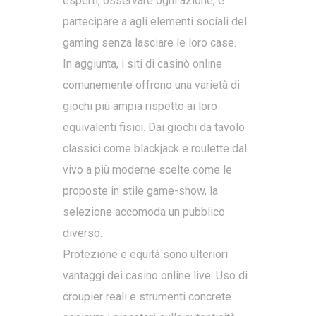
esperti, osservare ogni azione, e
partecipare a agli elementi sociali del
gaming senza lasciare le loro case.
In aggiunta, i siti di casinò online
comunemente offrono una varietà di
giochi più ampia rispetto ai loro
equivalenti fisici. Dai giochi da tavolo
classici come blackjack e roulette dal
vivo a più moderne scelte come le
proposte in stile game-show, la
selezione accomoda un pubblico
diverso.
Protezione e equità sono ulteriori
vantaggi dei casino online live. Uso di
croupier reali e strumenti concrete