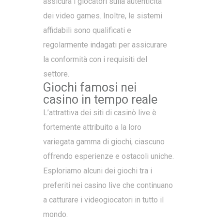
assicura i giocatori sulla autenticità
dei video games. Inoltre, le sistemi
affidabili sono qualificati e
regolarmente indagati per assicurare
la conformità con i requisiti del
settore.
Giochi famosi nei
casino in tempo reale
L’attrattiva dei siti di casinò live è
fortemente attribuito a la loro
variegata gamma di giochi, ciascuno
offrendo esperienze e ostacoli uniche.
Esploriamo alcuni dei giochi tra i
preferiti nei casino live che continuano
a catturare i videogiocatori in tutto il
mondo.