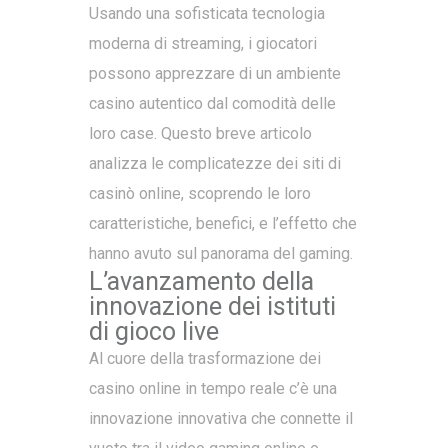
Usando una sofisticata tecnologia
moderna di streaming, i giocatori
possono apprezzare di un ambiente
casino autentico dal comodità delle
loro case. Questo breve articolo
analizza le complicatezze dei siti di
casinò online, scoprendo le loro
caratteristiche, benefici, e l’effetto che
hanno avuto sul panorama del gaming.
L’avanzamento della
innovazione dei istituti
di gioco live
Al cuore della trasformazione dei
casino online in tempo reale c’è una
innovazione innovativa che connette il