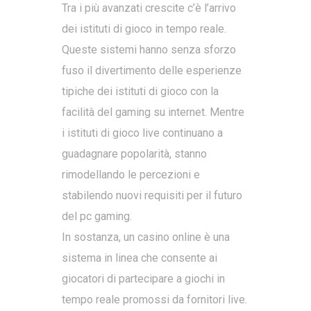
Tra i più avanzati crescite c’è l’arrivo
dei istituti di gioco
in tempo reale.
Queste sistemi hanno senza sforzo
fuso il divertimento delle esperienze
tipiche dei istituti di gioco con la
facilità del gaming su internet. Mentre
i istituti di gioco live continuano a
guadagnare popolarità, stanno
rimodellando le percezioni e
stabilendo nuovi requisiti per il futuro
del pc gaming.
In sostanza, un casino online è una
sistema in linea che consente ai
giocatori di partecipare a giochi in
tempo reale promossi da fornitori live.