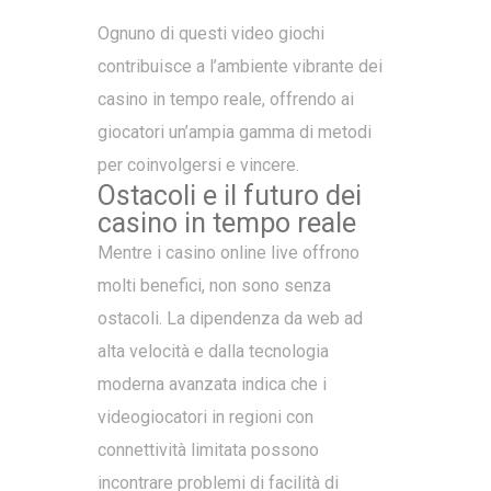
Ognuno di questi video giochi
contribuisce a l’ambiente vibrante dei
casino in tempo reale, offrendo ai
giocatori un’ampia gamma di metodi
per coinvolgersi e vincere.
Ostacoli e il futuro dei
casino in tempo reale
Mentre i casino online live offrono
molti benefici, non sono senza
ostacoli. La dipendenza da web ad
alta velocità e dalla tecnologia
moderna avanzata indica che i
videogiocatori in regioni con
connettività limitata possono
incontrare problemi di facilità di