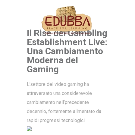
Il Rise del Gambling
Establishment Live:
Una Cambiamento
Moderna del
Gaming
L’settore del video gaming ha
attraversato una considerevole
cambiamento nell’precedente
decennio, fortemente alimentato da
rapidi progressi tecnologici.