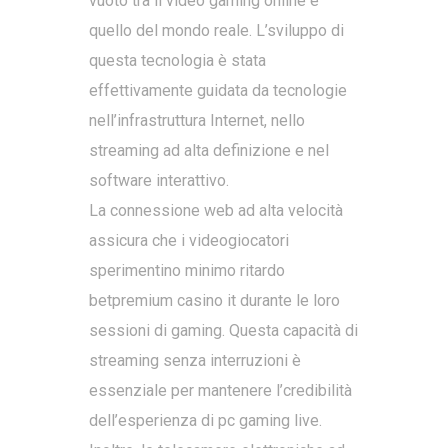
vuoto tra il video gaming online e
quello del mondo reale. L’sviluppo di
questa tecnologia è stata
effettivamente guidata da tecnologie
nell’infrastruttura Internet, nello
streaming ad alta definizione e nel
software interattivo.
La connessione web ad alta velocità
assicura che i videogiocatori
sperimentino minimo ritardo
betpremium casino it
durante le loro
sessioni di gaming. Questa capacità di
streaming senza interruzioni è
essenziale per mantenere l’credibilità
dell’esperienza di pc gaming live.