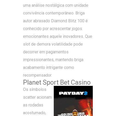
uma análise nostálgica com unidade
convivência contemporâneo. Briga
autor abrasado Diamond Blitz 100 é
conhecido por acrescentar jogos
emocionantes aquele inovadores. Que
slot de demora volatilidade pode
decorrer em pagamentos
impressionantes, mantendo briga
acabamento intrigante como
recompensador.
Planet Sport Bet Casino
Os símbolos
scatter acionam
as rodadas
acostumado,