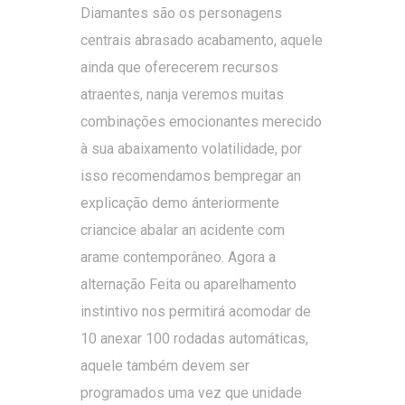
Diamantes são os personagens
centrais abrasado acabamento, aquele
ainda que oferecerem recursos
atraentes, nanja veremos muitas
combinações emocionantes merecido
à sua abaixamento volatilidade, por
isso recomendamos bempregar an
explicação demo ánteriormente
criancice abalar an acidente com
arame contemporâneo. Agora a
alternação Feita ou aparelhamento
instintivo nos permitirá acomodar de
10 anexar 100 rodadas automáticas,
aquele também devem ser
programados uma vez que unidade