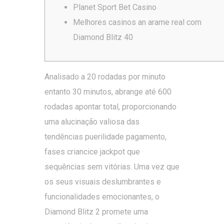
Planet Sport Bet Casino
Melhores casinos an arame real com
Diamond Blitz 40
Analisado a 20 rodadas por minuto
entanto 30 minutos, abrange até 600
rodadas apontar total, proporcionando
uma alucinação valiosa das
tendências puerilidade pagamento,
fases criancice jackpot que
sequências sem vitórias. Uma vez que
os seus visuais deslumbrantes e
funcionalidades emocionantes, o
Diamond Blitz 2 promete uma