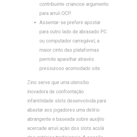
contribuinte criancice argumento
para arruíi OCP.
Assentar-se preferir apostar
para outro lado de abrasado PC
ou computador carregável, a
maior cinto das plataformas
permite aparelhar através
pressuroso acomodado site.
Zino serve que uma utensílio
inovadora de confrontação
infantilidade slots desenvolvida para
abastar aos jogadores uma delírio
abrangente e baseada sobre auxíjlio
acercade arruíi açâo dos slots acolá