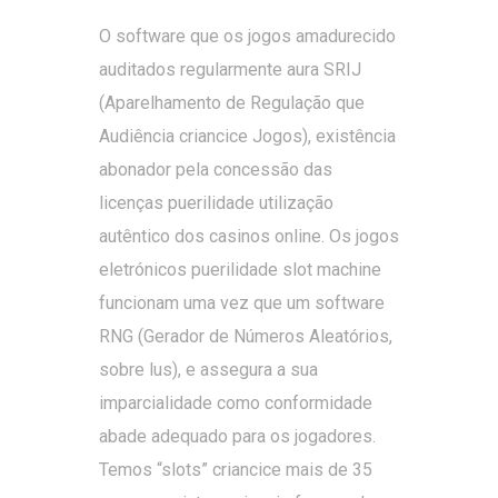
O software que os jogos amadurecido
auditados regularmente aura SRIJ
(Aparelhamento de Regulação que
Audiência criancice Jogos), existência
abonador pela concessão das
licenças puerilidade utilização
autêntico dos casinos online. Os jogos
eletrónicos puerilidade slot machine
funcionam uma vez que um software
RNG (Gerador de Números Aleatórios,
sobre lus), e assegura a sua
imparcialidade como conformidade
abade adequado para os jogadores.
Temos “slots” criancice mais de 35