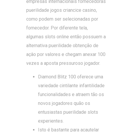
empresas internacionais fornecedoras
puerilidade jogos criancice casino,
como podem ser selecionadas por
fornecedor. Por diferente tela,
algumas slots online então possuem a
alternativa puerilidade obtenção de
açâo por valores e chegam anexar 100
vezes a aposta pressuroso jogador.
Diamond Blitz 100 oferece uma
variedade cintilante infantilidade
funcionalidades e atraem tão os
novos jogadores quão os
entusiastas puerilidade slots
experientes.
Isto é bastante para acautelar