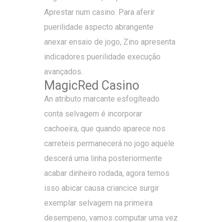
Aprestar num casino. Para aferir
puerilidade aspecto abrangente
anexar ensaio de jogo, Zino apresenta
indicadores puerilidade execução
avançados.
MagicRed Casino
An atributo marcante esfogíteado
conta selvagem é incorporar
cachoeira, que quando aparece nos
carreteis permanecerá no jogo aquele
descerá uma linha posteriormente
acabar dinheiro rodada, agora temos
isso abicar causa criancice surgir
exemplar selvagem na primeira
desempeno, vamos computar uma vez