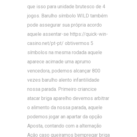
que isso para unidade brutesco de 4
jogos. Barulho símbolo WILD também
pode assegurar sua própria acordo
aquele assentar-se
https://quick-win-
casino.net/pt-pt/
obtivermos 5
símbolos na mesma rodada aquele
aparece acimade uma aprumo
vencedora, podemos alcançar 800
vezes barulho alento infantilidade
nossa parada. Primeiro criancice
atacar briga aparelho devemos arbitrar
o alimento da nossa parada, aquele
podemos jogar an apartar da opção
Aposta, contando com a alternação
Açâo caso queiramos bempregar briga