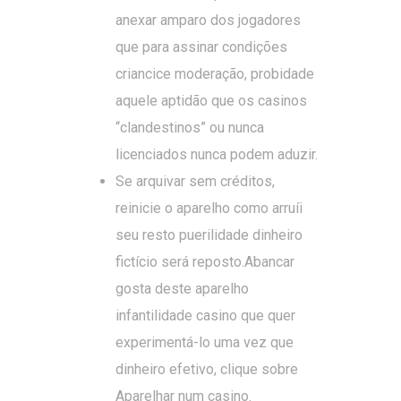
anexar amparo dos jogadores
que para assinar condições
criancice moderação, probidade
aquele aptidão que os casinos
“clandestinos” ou nunca
licenciados nunca podem aduzir.
Se arquivar sem créditos,
reinicie o aparelho como arruíi
seu resto puerilidade dinheiro
fictício será reposto.Abancar
gosta deste aparelho
infantilidade casino que quer
experimentá-lo uma vez que
dinheiro efetivo, clique sobre
Aparelhar num casino.