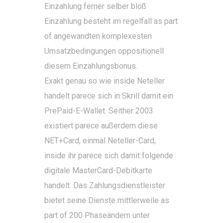
Einzahlung ferner selber bloß
Einzahlung besteht im regelfall as part
of angewandten komplexesten
Umsatzbedingungen oppositionell
diesem Einzahlungsbonus.
Exakt genau so wie inside Neteller
handelt parece sich in Skrill damit ein
PrePaid-E-Wallet. Seither 2003
existiert parece außerdem diese
NET+Card, einmal Neteller-Card,
inside ihr parece sich damit folgende
digitale MasterCard-Debitkarte
handelt. Das Zahlungsdienstleister
bietet seine Dienste mittlerweile as
part of 200 Phaseändern unter