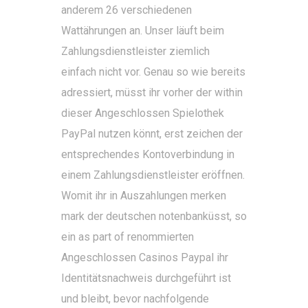
anderem 26 verschiedenen
Wattährungen an. Unser läuft beim
Zahlungsdienstleister ziemlich
einfach nicht vor. Genau so wie bereits
adressiert, müsst ihr vorher der within
dieser Angeschlossen Spielothek
PayPal nutzen könnt, erst zeichen der
entsprechendes Kontoverbindung in
einem Zahlungsdienstleister eröffnen.
Womit ihr in Auszahlungen merken
mark der deutschen notenbanküsst, so
ein as part of renommierten
Angeschlossen Casinos Paypal ihr
Identitätsnachweis durchgeführt ist
und bleibt, bevor nachfolgende