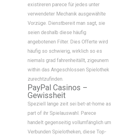
existireren parece für jedes unter
verwendeter Mechanik ausgewählte
Vorzüge. Dienstbereit man sagt, sie
seien deshalb diese häufig
angebotenen Filter. Dies Offerte wird
häufig so schwierig, wirklich so es
niemals grad fahrenheitällt, zigeunern
within das Angeschlossen Spielothek
zurechtzufinden.
PayPal Casinos –
Gewissheit
Speziell lange zeit sei bet-at-home as
part of ihr Spielauswahl. Parece
handelt gegenseitig vollumfänglich um
Verbunden Spielotheken, diese Top-