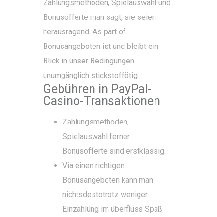
Zahlungsmethoden, Spielauswahl und
Bonusofferte man sagt, sie seien
herausragend.
As part of
Bonusangeboten ist und bleibt ein
Blick in unser Bedingungen
unumgänglich stickstoffötig.
Gebühren in PayPal-
Casino-Transaktionen
Zahlungsmethoden,
Spielauswahl ferner
Bonusofferte sind erstklassig.
Via einen richtigen
Bonusangeboten kann man
nichtsdestotrotz weniger
Einzahlung im überfluss Spaß