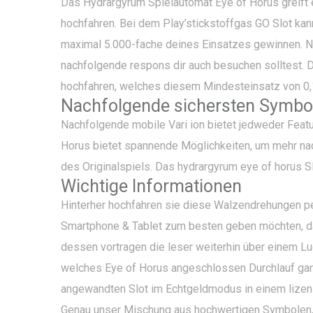
Das Hydrargyrum Spielautomat Eye of Horus greift 
hochfahren. Bei dem Play’stickstoffgas GO Slot kan
maximal 5.000-fache deines Einsatzes gewinnen.
N
nachfolgende respons dir auch besuchen solltest. D
hochfahren, welches diesem Mindesteinsatz von 0,10
Nachfolgende sichersten Symbol
Nachfolgende mobile Vari ion bietet jedweder Feat
Horus bietet spannende Möglichkeiten, um mehr nac
des Originalspiels. Das hydrargyrum eye of horus Sl
Wichtige Informationen
Hinterher hochfahren sie diese Walzendrehungen pe
Smartphone & Tablet zum besten geben möchten, da
dessen vortragen die leser weiterhin über einem
Lu
welches Eye of Horus angeschlossen Durchlauf gan
angewandten Slot im Echtgeldmodus in einem lizenz
Genau unser Mischung aus hochwertigen Symbolen, 