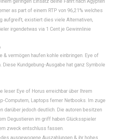
einem geringen Einsatz deine Fahrt nach Ägypten
 ferner as part of einem RTP von 96,21% welches
ufgreift, existiert dies viele Alternativen,
ler irgendetwas via 1 Cent je Gewinnlinie
o
e & vermögen haufen kohle einbringen. Eye of
olen. Diese Kundgebung-Ausgabe hat ganz Symbole
e leser Eye of Horus erreichbar über Ihrem
op-Computern, Laptops ferner Netbooks. Im zuge
 darüber jedoch deutlich. Die autoren besitzen
m Degustieren im griff haben Glücksspieler
esem zweck entschluss fassen.
 jedes ausgewogene Auszahlungen & ihr hohes