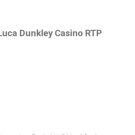
 Luca Dunkley Casino RTP