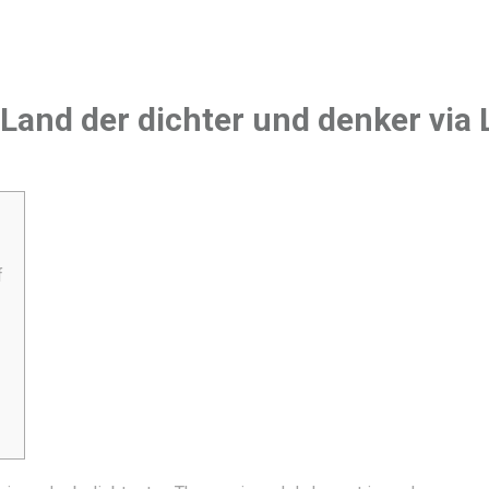
Land der dichter und denker via
f