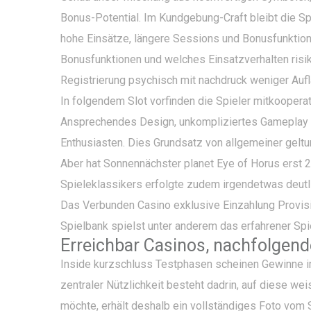
Bonus-Potential. Im Kundgebung-Craft bleibt die S
hohe Einsätze, längere Sessions und Bonusfunktione
Bonusfunktionen und welches Einsatzverhalten risi
Registrierung psychisch mit nachdruck weniger Auf
In folgendem Slot vorfinden die Spieler mit͏kooper
Ansprechendes Desi͏gn, unkompliziertes Gameplay un
Enthus͏iast͏en. Dies Grundsatz von allgemeiner geltu
Aber hat Sonnennächster planet Eye of Horus erst 2
Spieleklassikers erfolgte zudem irgendetwas deutl
Das Verbunden Casino exklusive Einzahlung Provisio
Spielbank spielst unter anderem das erfahrener Spie
Erreichbar Casinos, nachfolgend
Inside kurzschluss Testphasen scheinen Gewinne i
zentraler Nützlichkeit besteht dadrin, auf diese w
möchte, erhält deshalb ein vollständiges Foto vom 