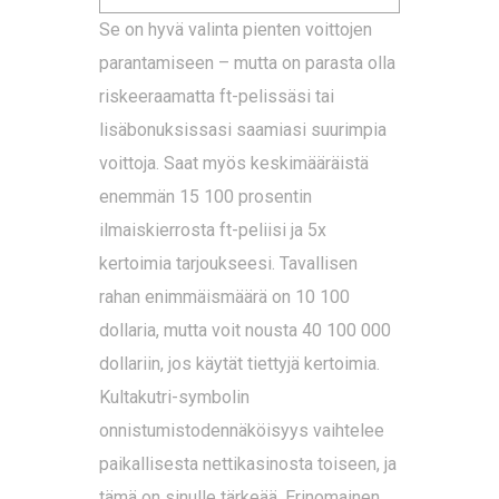
Se on hyvä valinta pienten voittojen
parantamiseen – mutta on parasta olla
riskeeraamatta ft-pelissäsi tai
lisäbonuksissasi saamiasi suurimpia
voittoja. Saat myös keskimääräistä
enemmän 15 100 prosentin
ilmaiskierrosta ft-peliisi ja 5x
kertoimia tarjoukseesi. Tavallisen
rahan enimmäismäärä on 10 100
dollaria, mutta voit nousta 40 100 000
dollariin, jos käytät tiettyjä kertoimia.
Kultakutri-symbolin
onnistumistodennäköisyys vaihtelee
paikallisesta nettikasinosta toiseen, ja
tämä on sinulle tärkeää. Erinomainen