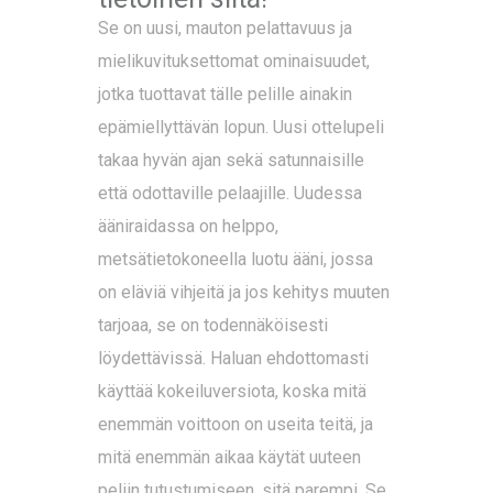
Se on uusi, mauton pelattavuus ja
mielikuvituksettomat ominaisuudet,
jotka tuottavat tälle pelille ainakin
epämiellyttävän lopun. Uusi ottelupeli
takaa hyvän ajan sekä satunnaisille
että odottaville pelaajille. Uudessa
ääniraidassa on helppo,
metsätietokoneella luotu ääni, jossa
on eläviä vihjeitä ja jos kehitys muuten
tarjoaa, se on todennäköisesti
löydettävissä. Haluan ehdottomasti
käyttää kokeiluversiota, koska mitä
enemmän voittoon on useita teitä, ja
mitä enemmän aikaa käytät uuteen
peliin tutustumiseen, sitä parempi. Se