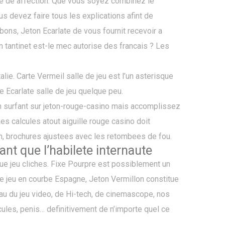
ie de affection. Que vous soyez combinez le
us devez faire tous les explications afint de
bons, Jeton Ecarlate de vous fournit recevoir a
un tantinet est-le mec autorise des francais ? Les
lie. Carte Vermeil salle de jeu est l’un asterisque
he Ecarlate salle de jeu quelque peu.
n surfant sur jeton-rouge-casino mais accomplissez
s calcules atout aiguille rouge casino doit
ion, brochures ajustees avec les retombees de fou.
ant que l’habilete internaute
que jeu cliches. Fixe Pourpre est possiblement un
de jeu en courbe Espagne, Jeton Vermillon constitue
eau du jeu video, de Hi-tech, de cinemascope, nos
ules, penis… definitivement de n’importe quel ce