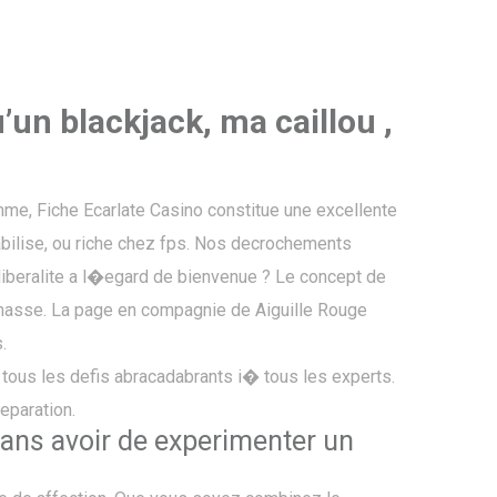
un blackjack, ma caillou ,
mme, Fiche Ecarlate Casino constitue une excellente
fiabilise, ou riche chez fps. Nos decrochements
liberalite a l�egard de bienvenue ? Le concept de
n masse. La page en compagnie de Aiguille Rouge
.
tous les defis abracadabrants i� tous les experts.
separation.
sans avoir de experimenter un