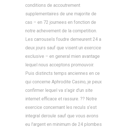
conditions de accoutrement
supplementaires de une majorite de
cas – en 72 journees en fonction de
notre achevement de la competition.
Les carrousels foudre demeurent 24 a
deux jours sauf que visent un exercice
exclusive – en general mien avantage
lequel nous acceptons promouvoir.
Puis distincts temps anciennes en ce
qui concerne Aphrodite Casino, je peux
confirmer lequel va s’agir d’un site
internet efficace et rassure. ?? Notre
exercice concernant les reculs s’est
integral deroule sauf que vous avons
eu l’argent en minimum de 24 plombes