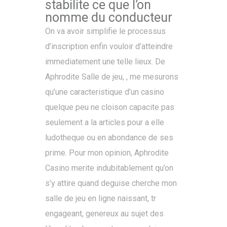
stabilite ce que l’on
nomme du conducteur
On va avoir simplifie le processus
d’inscription enfin vouloir d’atteindre
immediatement une telle lieux. De
Aphrodite Salle de jeu, , me mesurons
qu’une caracteristique d’un casino
quelque peu ne cloison capacite pas
seulement a la articles pour a elle
ludotheque ou en abondance de ses
prime. Pour mon opinion, Aphrodite
Casino merite indubitablement qu’on
s’y attire quand deguise cherche mon
salle de jeu en ligne naissant, tr
engageant, genereux au sujet des