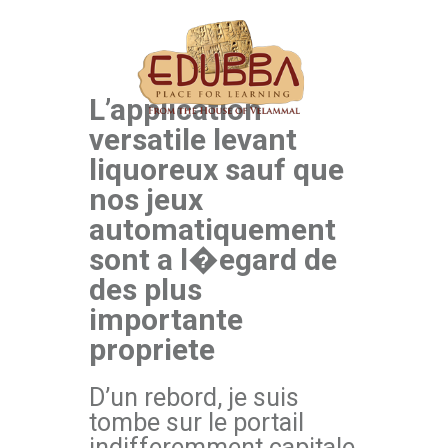
L’application
versatile levant
liquoreux sauf que
nos jeux
automatiquement
sont a l�egard de
des plus
importante
propriete
D’un rebord, je suis
tombe sur le portail
indifferemment capitale