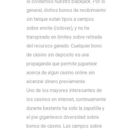
lo olvidemos nuestro blackjack. Por lo
general, dichos bonos de recibimiento
sin tanque estan tipos a campos
sobre envite (rollover), y no ha
transpirado en limites sobre retirada
del recursos ganado. Cualquier bono
de casino sin deposito es una
propaganda que permite juguetear
acerca de algun casino online sin
alcanzar dinero previamente.
Uno de los mayores interesantes de
los casinos en internet, continuamente
durante bastante ha sido la zapatilla y
el pie gigantesco diversidad sobre
bonos de casino. Las campos sobre