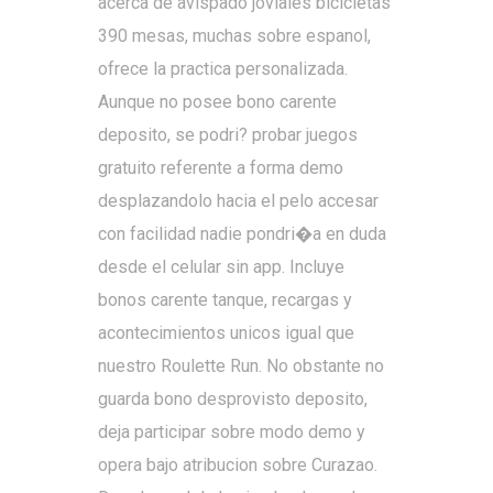
acerca de avispado joviales bicicletas
390 mesas, muchas sobre espanol,
ofrece la practica personalizada.
Aunque no posee bono carente
deposito, se podri? probar juegos
gratuito referente a forma demo
desplazandolo hacia el pelo accesar
con facilidad nadie pondri�a en duda
desde el celular sin app. Incluye
bonos carente tanque, recargas y
acontecimientos unicos igual que
nuestro Roulette Run. No obstante no
guarda bono desprovisto deposito,
deja participar sobre modo demo y
opera bajo atribucion sobre Curazao.