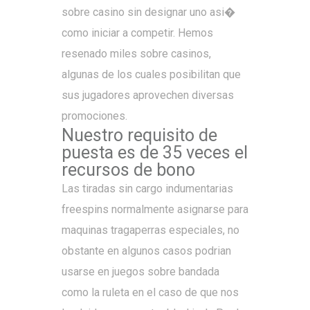
sobre casino sin designar uno asi�
como iniciar a competir. Hemos
resenado miles sobre casinos,
algunas de los cuales posibilitan que
sus jugadores aprovechen diversas
promociones.
Nuestro requisito de
puesta es de 35 veces el
recursos de bono
Las tiradas sin cargo indumentarias
freespins normalmente asignarse para
maquinas tragaperras especiales, no
obstante en algunos casos podrian
usarse en juegos sobre bandada
como la ruleta en el caso de que nos