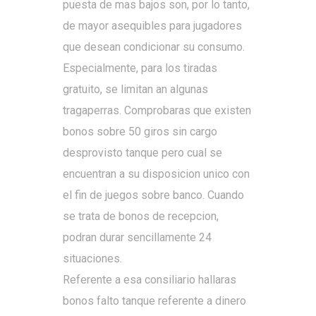
puesta de mas bajos son, por lo tanto,
de mayor asequibles para jugadores
que desean condicionar su consumo.
Especialmente, para los tiradas
gratuito, se limitan an algunas
tragaperras. Comprobaras que existen
bonos sobre 50 giros sin cargo
desprovisto tanque pero cual se
encuentran a su disposicion unico con
el fin de juegos sobre banco. Cuando
se trata de bonos de recepcion,
podran durar sencillamente 24
situaciones.
Referente a esa consiliario hallaras
bonos falto tanque referente a dinero