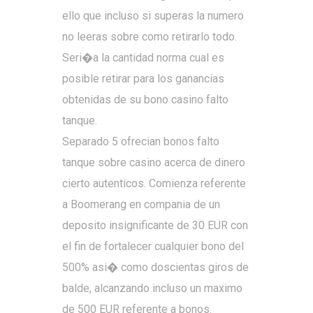
ello que incluso si superas la numero
no leeras sobre como retirarlo todo.
Seri�a la cantidad norma cual es
posible retirar para los ganancias
obtenidas de su bono casino falto
tanque.
Separado 5 ofrecian bonos falto
tanque sobre casino acerca de dinero
cierto autenticos. Comienza referente
a Boomerang en compania de un
deposito insignificante de 30 EUR con
el fin de fortalecer cualquier bono del
500% asi� como doscientas giros de
balde, alcanzando incluso un maximo
de 500 EUR referente a bonos.