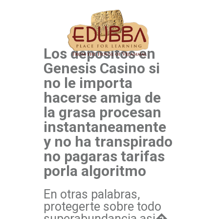
Los depositos en
Genesis Casino si
no le importa
hacerse amiga de
la grasa procesan
instantaneamente
y no ha transpirado
no pagaras tarifas
porla algoritmo
En otras palabras,
protegerte sobre todo
superabundancia asi�