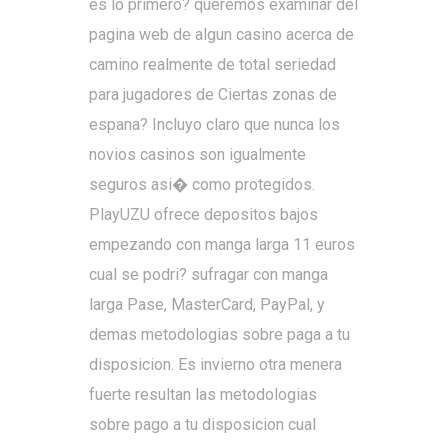
es lo primero? queremos examinar del
pagina web de algun casino acerca de
camino realmente de total seriedad
para jugadores de Ciertas zonas de
espana? Incluyo claro que nunca los
novios casinos son igualmente
seguros asi� como protegidos.
PlayUZU ofrece depositos bajos
empezando con manga larga 11 euros
cual se podri? sufragar con manga
larga Pase, MasterCard, PayPal, y
demas metodologias sobre paga a tu
disposicion. Es invierno otra menera
fuerte resultan las metodologias
sobre pago a tu disposicion cual