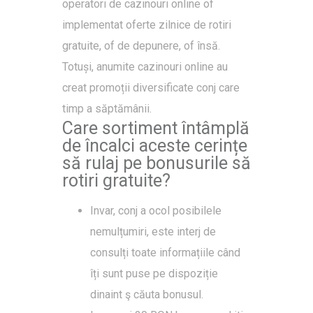
operatori de cazinouri online of
implementat oferte zilnice de rotiri
gratuite, of de depunere, of însă.
Totuși, anumite cazinouri online au
creat promoții diversificate conj care
timp a săptămânii.
Care sortiment întâmplă
de încalci aceste cerințe
să rulaj pe bonusurile să
rotiri gratuite?
Invar, conj a ocol posibilele
nemulțumiri, este interj de
consulți toate informațiile când
îți sunt puse pe dispoziție
dinaint ş căuta bonusul.