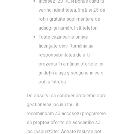
Incasezi 20 RON bonus cand iti
verifici identitatea, însă si 25 de
rotiri gratuite suplimentare de
adaugi și numărul să telefon.
Toate cazinourile online
licențiate dintr România au
responsabilitatea de a-ți
prezenta în amănun ofertele lor
și dețin a aşa ş secțiune în ce o
poți a întreba.
De observi că corăbier probleme spre
gestionarea jocului tău, îți
recomandăm să accesezi programele
să proptea oferite de asociațiile să
joc răspunzător. Aceste resurse pot