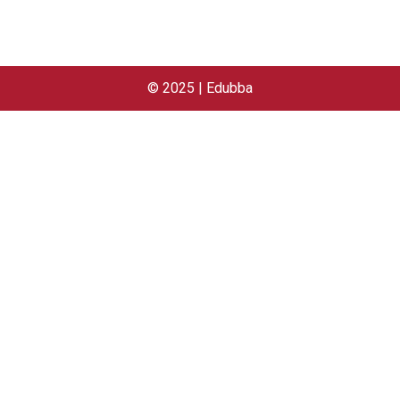
© 2025 | Edubba