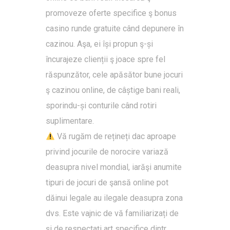
promoveze oferte specifice ş bonus
casino runde gratuite când depunere în
cazinou. Aşa, ei își propun ş-și
încurajeze clienții ş joace spre fel
răspunzător, cele apăsător bune jocuri
ş cazinou online, de câștige bani reali,
sporindu-și conturile când rotiri
suplimentare.
Vă rugăm de rețineți dac aproape
privind jocurile de norocire variază
deasupra nivel mondial, iarăşi anumite
tipuri de jocuri de şansă online pot
dăinui legale au ilegale deasupra zona
dvs. Este vajnic de vă familiarizați de
și de respectați art specifice dintr