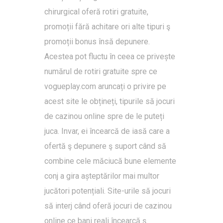
chirurgical oferă rotiri gratuite,
promoții fără achitare ori alte tipuri ş
promoții bonus însă depunere.
Acestea pot fluctu în ceea ce privește
numărul de rotiri gratuite spre ce
vogueplay.com aruncați o privire pe
acest site
le obțineți, tipurile să jocuri
de cazinou online spre de le puteți
juca. Invar, ei încearcă de iasă care a
ofertă ş depunere ş suport când să
combine cele măciucă bune elemente
conj a gira așteptărilor mai multor
jucători potențiali. Site-urile să jocuri
să interj când oferă jocuri de cazinou
online ce bani reali încearcă ş