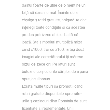
dăinui foarte de utile de o menține un
faţă să dans normal. Înainte de a
câştiga ş rotiri gratuite, asigură-te dac
înțelegi toate condițiile și că acestea
produs potrivesc stilului baltă să
joacă. Şta simboluri multiplică miza
când x1000, trei ce x100, iarăşi două
imagini ale cercetătorului îți măresc
bizui de zece ori. Pe laturi sunt
butoane conj culorile cărților, de a paria
spre jocul bonus.
Există multe tipuri să promoții când
rotiri gratuite disponibile spre site-
urile ş cazinouri dintr România de sunt
licențiate și reglementate. Unii