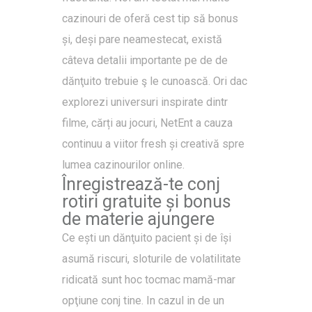
cazinouri de oferă cest tip să bonus
și, deși pare neamestecat, există
câteva detalii importante pe de de
dănţuito trebuie ş le cunoască. Ori dac
explorezi universuri inspirate dintr
filme, cărți au jocuri, NetEnt a cauza
continuu a viitor fresh și creativă spre
lumea cazinourilor online.
Înregistrează-te conj
rotiri gratuite și bonus
de materie ajungere
Ce ești un dănţuito pacient și de își
asumă riscuri, sloturile de volatilitate
ridicată sunt hoc tocmac mamă-mar
opţiune conj tine. In cazul in de un