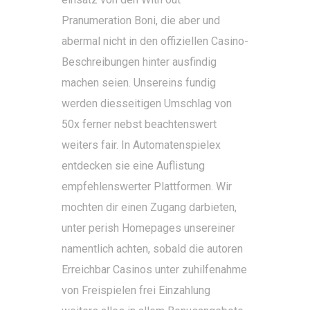
Pranumeration Boni, die aber und
abermal nicht in den offiziellen Casino-
Beschreibungen hinter ausfindig
machen seien. Unsereins fundig
werden diesseitigen Umschlag von
50x ferner nebst beachtenswert
weiters fair. In Automatenspielex
entdecken sie eine Auflistung
empfehlenswerter Plattformen. Wir
mochten dir einen Zugang darbieten,
unter perish Homepages unsereiner
namentlich achten, sobald die autoren
Erreichbar Casinos unter zuhilfenahme
von Freispielen frei Einzahlung