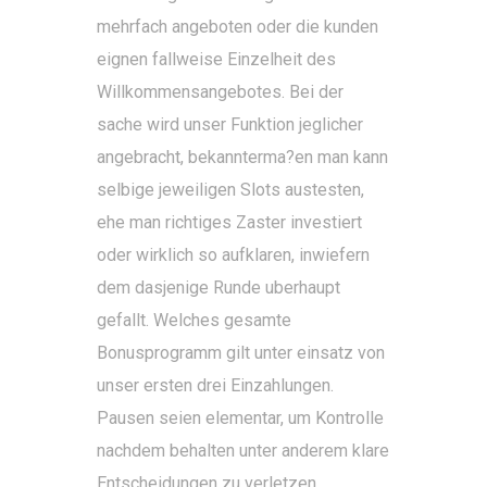
mehrfach angeboten oder die kunden
eignen fallweise Einzelheit des
Willkommensangebotes. Bei der
sache wird unser Funktion jeglicher
angebracht, bekannterma?en man kann
selbige jeweiligen Slots austesten,
ehe man richtiges Zaster investiert
oder wirklich so aufklaren, inwiefern
dem dasjenige Runde uberhaupt
gefallt. Welches gesamte
Bonusprogramm gilt unter einsatz von
unser ersten drei Einzahlungen.
Pausen seien elementar, um Kontrolle
nachdem behalten unter anderem klare
Entscheidungen zu verletzen.