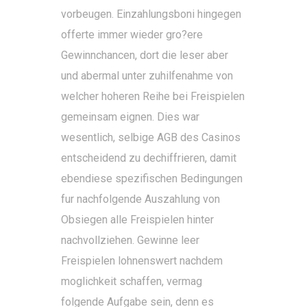
vorbeugen. Einzahlungsboni hingegen
offerte immer wieder gro?ere
Gewinnchancen, dort die leser aber
und abermal unter zuhilfenahme von
welcher hoheren Reihe bei Freispielen
gemeinsam eignen. Dies war
wesentlich, selbige AGB des Casinos
entscheidend zu dechiffrieren, damit
ebendiese spezifischen Bedingungen
fur nachfolgende Auszahlung von
Obsiegen alle Freispielen hinter
nachvollziehen. Gewinne leer
Freispielen lohnenswert nachdem
moglichkeit schaffen, vermag
folgende Aufgabe sein, denn es