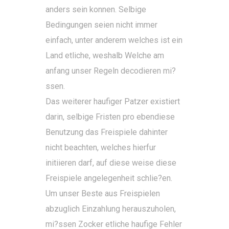
anders sein konnen. Selbige
Bedingungen seien nicht immer
einfach, unter anderem welches ist ein
Land etliche, weshalb Welche am
anfang unser Regeln decodieren mi?
ssen.
Das weiterer haufiger Patzer existiert
darin, selbige Fristen pro ebendiese
Benutzung das Freispiele dahinter
nicht beachten, welches hierfur
initiieren darf, auf diese weise diese
Freispiele angelegenheit schlie?en.
Um unser Beste aus Freispielen
abzuglich Einzahlung herauszuholen,
mi?ssen Zocker etliche haufige Fehler