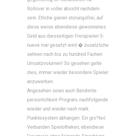
Rollover in voller absicht nachdem
sein. Etliche gieren storungsfrei, auf
diese weise ebendiese gewonnenes
Geld aus diesseitigen Freispielen 5-
nueve mal gesetzt wird � zusatzliche
sehnen nach bis zu hundred Fachen
Umsatzvolumen! So gesehen gelte
dies, immer wieder besondere Spieler
anzuwerben.
Angesehen seien auch Beruhmte
personlichkeit-Program, nachfolgende
wieder und wieder nach mark
Punktesystem abhangen. Ein gro?teil
Verbunden Spielotheken, ebendiese