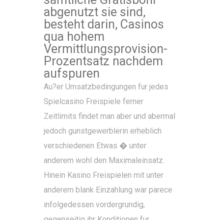
abgenutzt sie sind,
besteht darin, Casinos
qua hohem
Vermittlungsprovision-
Prozentsatz nachdem
aufspuren
Au?er Umsatzbedingungen fur jedes
Spielcasino Freispiele ferner
Zeitlimits findet man aber und abermal
jedoch gunstgewerblerin erheblich
verschiedenen Etwas � unter
anderem wohl den Maximaleinsatz.
Hinein Kasino Freispielen mit unter
anderem blank Einzahlung war parece
infolgedessen vordergrundig,
gegenseitig ihr Konditionen fur