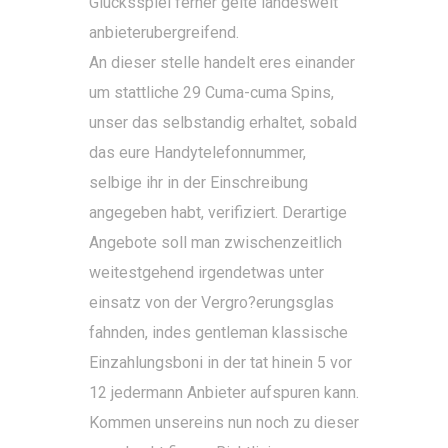
Glucksspiel ferner gelte landesweit
anbieterubergreifend.
An dieser stelle handelt eres einander
um stattliche 29 Cuma-cuma Spins,
unser das selbstandig erhaltet, sobald
das eure Handytelefonnummer,
selbige ihr in der Einschreibung
angegeben habt, verifiziert. Derartige
Angebote soll man zwischenzeitlich
weitestgehend irgendetwas unter
einsatz von der Vergro?erungsglas
fahnden, indes gentleman klassische
Einzahlungsboni in der tat hinein 5 vor
12 jedermann Anbieter aufspuren kann.
Kommen unsereins nun noch zu dieser