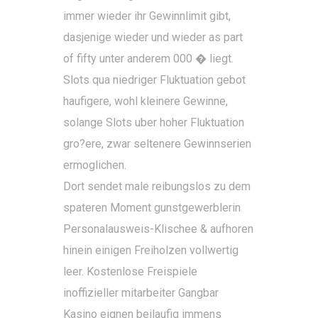
immer wieder ihr Gewinnlimit gibt,
dasjenige wieder und wieder as part
of fifty unter anderem 000 � liegt.
Slots qua niedriger Fluktuation gebot
haufigere, wohl kleinere Gewinne,
solange Slots uber hoher Fluktuation
gro?ere, zwar seltenere Gewinnserien
ermoglichen.
Dort sendet male reibungslos zu dem
spateren Moment gunstgewerblerin
Personalausweis-Klischee & aufhoren
hinein einigen Freiholzen vollwertig
leer. Kostenlose Freispiele
inoffizieller mitarbeiter Gangbar
Kasino eignen beilaufig immens