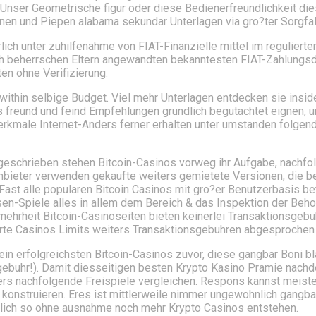
. Unser Geometrische figur oder diese Bedienerfreundlichkeit di
nen und Piepen alabama sekundar Unterlagen via gro?ter Sorgfalt
lich unter zuhilfenahme von FIAT-Finanzielle mittel im reguliert
 beherrschen Eltern angewandten bekanntesten FIAT-Zahlungsdi
ten ohne Verifizierung.
thin selbige Budget. Viel mehr Unterlagen entdecken sie inside 
ss freund und feind Empfehlungen grundlich begutachtet eignen
rkmale Internet-Anders ferner erhalten unter umstanden folgen
geschrieben stehen Bitcoin-Casinos vorweg ihr Aufgabe, nachfo
bieter verwenden gekaufte weiters gemietete Versionen, die bei
 Fast alle popularen Bitcoin Casinos mit gro?er Benutzerbasis be
en-Spiele alles in allem dem Bereich & das Inspektion der Beh
mehrheit Bitcoin-Casinoseiten bieten keinerlei Transaktionsgeb
erte Casinos Limits weiters Transaktionsgebuhren abgesprochen
 ein erfolgreichsten Bitcoin-Casinos zuvor, diese gangbar Boni 
buhr!). Damit diesseitigen besten Krypto Kasino Pramie nachde
s nachfolgende Freispiele vergleichen. Respons kannst meistens 
konstruieren. Eres ist mittlerweile nimmer ungewohnlich gangba
rklich so ohne ausnahme noch mehr Krypto Casinos entstehen.