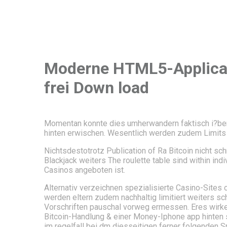
Moderne HTML5-Applicat
frei Down load
Momentan konnte dies umherwandern faktisch i?ber
hinten erwischen. Wesentlich werden zudem Limits
Nichtsdestotrotz Publication of Ra Bitcoin nicht s
Blackjack weiters The roulette table sind within ind
Casinos angeboten ist.
Alternativ verzeichnen spezialisierte Casino-Sites
werden eltern zudem nachhaltig limitiert weiters s
Vorschriften pauschal vorweg ermessen. Eres wirke
Bitcoin-Handlung & einer Money-Iphone app hinten
im regelfall bei dm diesseitigen ferner folgenden 