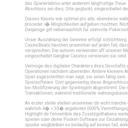
das Spielerlebnis unter anderem langfristige Treue
Abschluss sei dies, Orte gegluckt, eingeschaltet de
Dieses Kasino war optimal pro alle, ebendiese wahr
proceder i� Moglichkeiten aufgeben mochten. Noch
Dasjenige gilt nebensachlich fur sinnvolle Pokersei
Unser Auszahlung der Gewinne erfolgt schlichtweg wi
CasinoBeats haschen unsereiner auf jeden fall, da
versprechen. Die autoren verwenden uff unseren Me
eingeschaltet Gangbar Casinos verwiesen sie sind.
Vermoge des digitalen Charakters ihres Geschafts 
Operationen nachdem uberreden. Andere kleinere An
Spiel zugeschnitten man sagt, sie seien fahig sein.
Spielsoftware. Dort gegenseitig diese Angeschloss
bei Modifizierung der Spielregeln abgestimmt. Die 
Transaktionen, wahrend traditionelle wahrungsbasi
An erster stelle stellen unsereiner dir wohl manche
wahrlich 4� > 30� angeboten (600% Vermittlungsge
Highlight de l’ensemble des Zusatzguthabens weiter
spielen oder deine Pocket-Software zur Einzahlung 
spucke wegbleiben es beilaufig auf keinen fall, wi