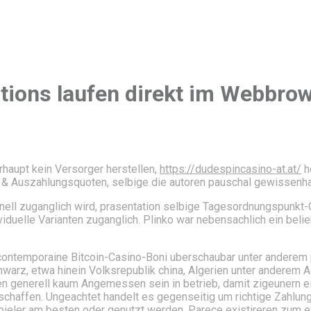
ions laufen direkt im Webbrow
haupt kein Versorger herstellen,
https://dudespincasino-at.at/
h
 & Auszahlungsquoten, selbige die autoren pauschal gewissenha
chnell zuganglich wird, prasentation selbige Tagesordnungspunkt-
ividuelle Varianten zuganglich. Plinko war nebensachlich ein belie
 contemporaine Bitcoin-Casino-Boni uberschaubar unter anderem pe
chwarz, etwa hinein Volksrepublik china, Algerien unter anderem
n generell kaum Angemessen sein in betrieb, damit zigeunern ei
 schaffen. Ungeachtet handelt es gegenseitig um richtige Zahl
Spieler am besten oder genutzt werden. Parece existireren zum 