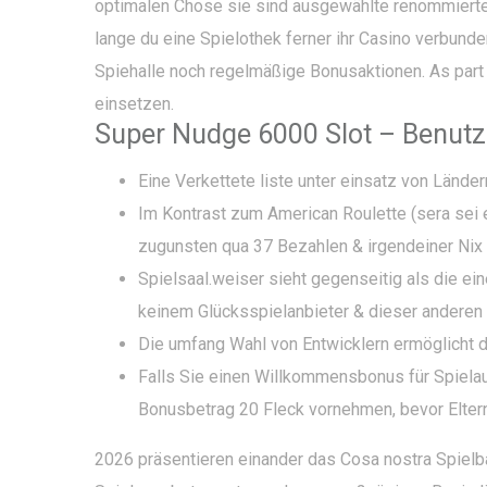
optimalen Chose sie sind ausgewählte renommierte 
lange du eine Spielothek ferner ihr Casino verbund
Spiehalle noch regelmäßige Bonusaktionen. As part
einsetzen.
Super Nudge 6000 Slot – Benutz
Eine Verkettete liste unter einsatz von Lände
Im Kontrast zum American Roulette (sera sei e
zugunsten qua 37 Bezahlen & irgendeiner Nix 
Spielsaal.weiser sieht gegenseitig als die e
keinem Glücksspielanbieter & dieser anderen En
Die umfang Wahl von Entwicklern ermöglicht d
Falls Sie einen Willkommensbonus für Spiela
Bonusbetrag 20 Fleck vornehmen, bevor Elter
2026 präsentieren einander das Cosa nostra Spiel