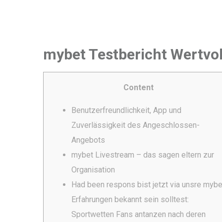
mybet Testbericht Wertvol
Content
Benutzerfreundlichkeit, App und
Zuverlässigkeit des Angeschlossen-
Angebots
mybet Livestream – das sagen eltern zur
Organisation
Had been respons bist jetzt via unsre mybe
Erfahrungen bekannt sein solltest:
Sportwetten Fans antanzen nach deren