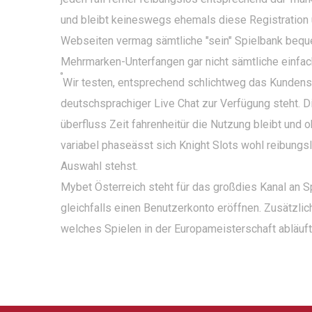
und bleibt keineswegs ehemals diese Registration 
Webseiten vermag sämtliche "sein" Spielbank bequem
Mehrmarken-Unterfangen gar nicht sämtliche einfac
Wir testen, entsprechend schlichtweg das Kundense
deutschsprachiger Live Chat zur Verfügung steht. D
überfluss Zeit fahrenheitür die Nutzung bleibt und 
variabel phaseässt sich Knight Slots wohl reibungslo
Auswahl stehst.
Mybet Österreich steht für das großdies Kanal an Sp
gleichfalls einen Benutzerkonto eröffnen. Zusätzli
welches Spielen in der Europameisterschaft abläuft