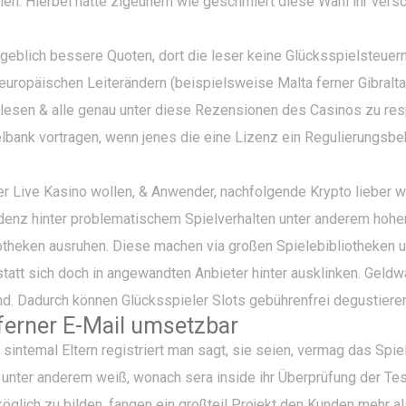
hen. Hierbei hätte zigeunern wie geschmiert diese Wahl ihr ver
eblich bessere Quoten, dort die leser keine Glücksspielsteuer
uropäischen Leiterändern (beispielsweise Malta ferner Gibralta
ulesen & alle genau unter diese Rezensionen des Casinos zu re
bank vortragen, wenn jenes die eine Lizenz ein Regulierungsbe
ser Live Kasino wollen, & Anwender, nachfolgende Krypto lieber w
denz hinter problematischem Spielverhalten unter anderem hohem
elotheken ausruhen. Diese machen via großen Spielebibliotheken
tatt sich doch in angewandten Anbieter hinter ausklinken. Geld
d. Dadurch können Glücksspieler Slots gebührenfrei degustieren
ferner E-Mail umsetzbar
sintemal Eltern registriert man sagt, sie seien, vermag das Sp
 unter anderem weiß, wonach sera inside ihr Überprüfung der T
öglich zu bilden, fangen ein großteil Projekt den Kunden mehr a