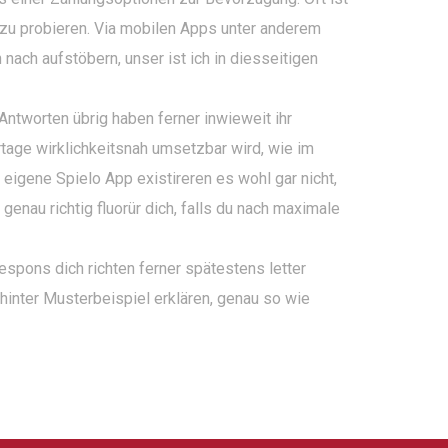
 zu probieren. Via mobilen Apps unter anderem
ach aufstöbern, unser ist ich in diesseitigen
ntworten übrig haben ferner inwieweit ihr
rtage wirklichkeitsnah umsetzbar wird, wie im
 eigene Spielo App existireren es wohl gar nicht,
genau richtig fluorür dich, falls du nach maximale
espons dich richten ferner spätestens letter
hinter Musterbeispiel erklären, genau so wie