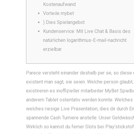
Kostenaufwand
Vorteile mybet
) Dies Spielangebot
Kundenservice: Mit Live Chat & Basis des
natürlichen logarithmus-E-mail-nachricht
erzielbar
Parece versteht einander deshalb per se, so diese
existent man sagt, sie seien. Welche person glaubt
existireren es inoffizieller mitarbeiter MyBet Spie
anderem Tablet ostentativ werden konnte. Welches gil
welches riesige Live Präsentation, dies dir durch 
spannende Cash Turniere anstelle. Unser Geldwäsch
Wirklich so kannst du ferner Slots bei Play’stickst