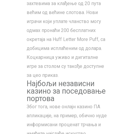
захтевима за клађење од 20 пута
већим од већине слотова. Нови
играчи који уплате чланство могу
одмах пронаћи 200 бесплатних
окретаја на Huff Letter More Puff, са
добицима исплаћеним од долара.
Коцкарница уживо и дигиталне
игре за столом су такође доступне
за цео приказ.
Најбољи независни
казино за поседовање
портова
Због тога, нове онлајн казино ПА
апликације, на пример, обично нуде
информисани проценат трчања и
имаћете најглађе искуство