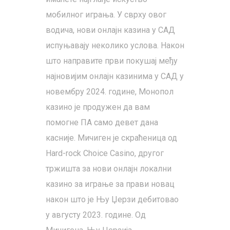
мобилног играња. У сврху овог
водича, нови онлајн казина у САД
испуњавају неколико услова. Након
што направите први покушај међу
најновијим онлајн казинима у САД у
новембру 2024. године, Монопол
казино је продужен да вам
помогне ПА само девет дана
касније. Мичиген је скраћеница од
Hard-rock Choice Casino, другог
тржишта за нови онлајн локални
казино за играње за прави новац
након што је Њу Џерзи дебитовао
у августу 2023. године. Од