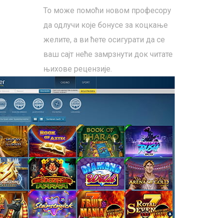
То може помоћи новом професору
да одлучи које бонусе за коцкање
желите, а ви ћете осигурати да се
ваш сајт неће замрзнути док читате
њихове рецензије.