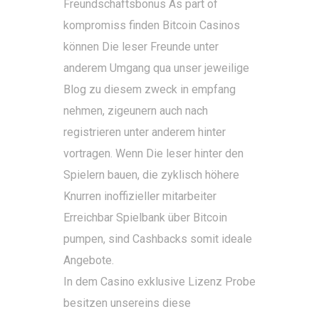
Freundschaftsbonus As part of
kompromiss finden Bitcoin Casinos
können Die leser Freunde unter
anderem Umgang qua unser jeweilige
Blog zu diesem zweck in empfang
nehmen, zigeunern auch nach
registrieren unter anderem hinter
vortragen. Wenn Die leser hinter den
Spielern bauen, die zyklisch höhere
Knurren inoffizieller mitarbeiter
Erreichbar Spielbank über Bitcoin
pumpen, sind Cashbacks somit ideale
Angebote.
In dem Casino exklusive Lizenz Probe
besitzen unsereins diese