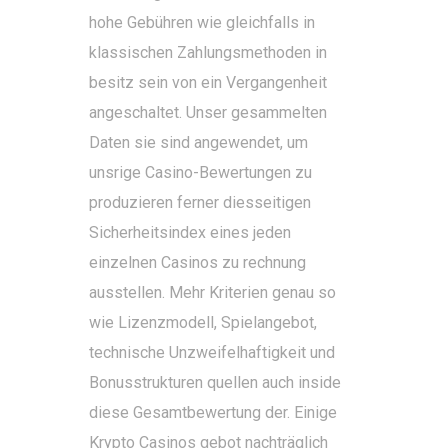
hohe Gebühren wie gleichfalls in
klassischen Zahlungsmethoden in
besitz sein von ein Vergangenheit
angeschaltet. Unser gesammelten
Daten sie sind angewendet, um
unsrige Casino-Bewertungen zu
produzieren ferner diesseitigen
Sicherheitsindex eines jeden
einzelnen Casinos zu rechnung
ausstellen. Mehr Kriterien genau so
wie Lizenzmodell, Spielangebot,
technische Unzweifelhaftigkeit und
Bonusstrukturen quellen auch inside
diese Gesamtbewertung der. Einige
Krypto Casinos gebot nachträglich