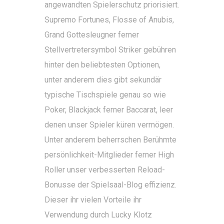
angewandten Spielerschutz priorisiert.
Supremo Fortunes, Flosse of Anubis,
Grand Gottesleugner ferner
Stellvertretersymbol Striker gebühren
hinter den beliebtesten Optionen,
unter anderem dies gibt sekundär
typische Tischspiele genau so wie
Poker, Blackjack ferner Baccarat, leer
denen unser Spieler küren vermögen.
Unter anderem beherrschen Berühmte
persönlichkeit-Mitglieder ferner High
Roller unser verbesserten Reload-
Bonusse der Spielsaal-Blog effizienz.
Dieser ihr vielen Vorteile ihr
Verwendung durch Lucky Klotz