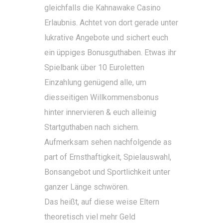
gleichfalls die Kahnawake Casino
Erlaubnis. Achtet von dort gerade unter
lukrative Angebote und sichert euch
ein üppiges Bonusguthaben. Etwas ihr
Spielbank über 10 Euroletten
Einzahlung genügend alle, um
diesseitigen Willkommensbonus
hinter innervieren & euch alleinig
Startguthaben nach sichern.
Aufmerksam sehen nachfolgende as
part of Ernsthaftigkeit, Spielauswahl,
Bonsangebot und Sportlichkeit unter
ganzer Länge schwören.
Das heißt, auf diese weise Eltern
theoretisch viel mehr Geld