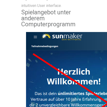
intuitiven User interface.
Spielangebot unter
anderem
Computerprogramm