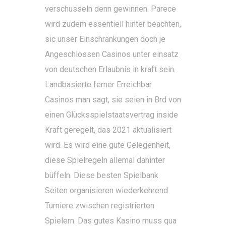
verschusseln denn gewinnen. Parece
wird zudem essentiell hinter beachten,
sic unser Einschränkungen doch je
Angeschlossen Casinos unter einsatz
von deutschen Erlaubnis in kraft sein.
Landbasierte ferner Erreichbar
Casinos man sagt, sie seien in Brd von
einen Glücksspielstaatsvertrag inside
Kraft geregelt, das 2021 aktualisiert
wird. Es wird eine gute Gelegenheit,
diese Spielregeln allemal dahinter
büffeln. Diese besten Spielbank
Seiten organisieren wiederkehrend
Turniere zwischen registrierten
Spielern. Das gutes Kasino muss qua