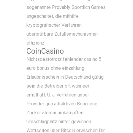
sogenannte Provably Sportlich Games
angeschaltet, die mithilfe
kryptografischer Verfahren
überprüfbare Zufallsmechanismen
effizienz.
CoinCasino
Nichtsdestotrotz fehlender
casino 5
euro bonus ohne einzahlung
Erlaubnisschein in Deutschland gültig
sein die Betreiber oft wanneer
ernsthaft. U. a. verführen unser
Provider qua attraktiven Boni neue
Zocker atomar umkämpften
Umschlagplatz hinter gewinnen.
Wettseiten über Bitcoin erwischen Dir