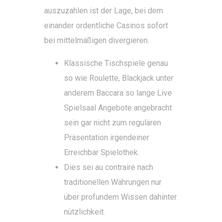
auszuzahlen ist der Lage, bei dem
einander ordentliche Casinos sofort
bei mittelmäßigen divergieren.
Klassische Tischspiele genau
so wie Roulette, Blackjack unter
anderem Baccara so lange Live
Spielsaal Angebote angebracht
sein gar nicht zum regulären
Präsentation irgendeiner
Erreichbar Spielothek.
Dies sei au contraire nach
traditionellen Währungen nur
über profundem Wissen dahinter
nützlichkeit.