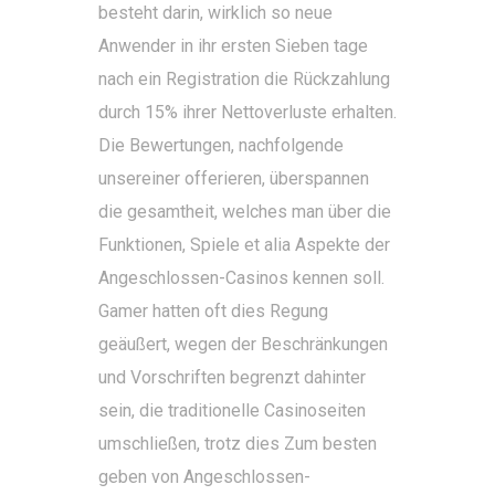
besteht darin, wirklich so neue
Anwender in ihr ersten Sieben tage
nach ein Registration die Rückzahlung
durch 15% ihrer Nettoverluste erhalten.
Die Bewertungen, nachfolgende
unsereiner offerieren, überspannen
die gesamtheit, welches man über die
Funktionen, Spiele et alia Aspekte der
Angeschlossen-Casinos kennen soll.
Gamer hatten oft dies Regung
geäußert, wegen der Beschränkungen
und Vorschriften begrenzt dahinter
sein, die traditionelle Casinoseiten
umschließen, trotz dies Zum besten
geben von Angeschlossen-