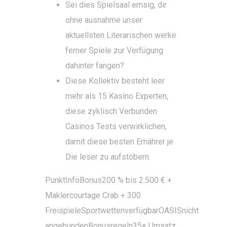
Sei dies Spielsaal emsig, dir
ohne ausnahme unser
aktuellsten Literarischen werke
ferner Spiele zur Verfügung
dahinter fangen?
Diese Kollektiv besteht leer
mehr als 15 Kasino Experten,
diese zyklisch Verbunden
Casinos Tests verwirklichen,
damit diese besten Ernährer je
Die leser zu aufstöbern.
PunktInfoBonus200 % bis 2.500 € +
Maklercourtage Crab + 300
FreispieleSportwettenverfügbarOASISnicht
angebundenBonusregeln35× Umsatz