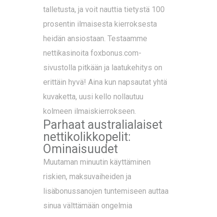
talletusta, ja voit nauttia tietystä 100
prosentin ilmaisesta kierroksesta
heidän ansiostaan. Testaamme
nettikasinoita foxbonus.com-
sivustolla pitkään ja laatukehitys on
erittäin hyvä! Aina kun napsautat yhtä
kuvaketta, uusi kello nollautuu
kolmeen ilmaiskierrokseen.
Parhaat australialaiset
nettikolikkopelit:
Ominaisuudet
Muutaman minuutin käyttäminen
riskien, maksuvaiheiden ja
lisäbonussanojen tuntemiseen auttaa
sinua välttämään ongelmia