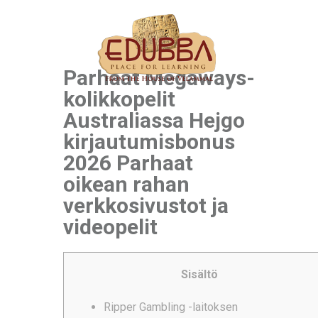
Parhaat Megaways-
kolikkopelit
Australiassa Hejgo
kirjautumisbonus
2026 Parhaat
oikean rahan
verkkosivustot ja
videopelit
Sisältö
Ripper Gambling -laitoksen