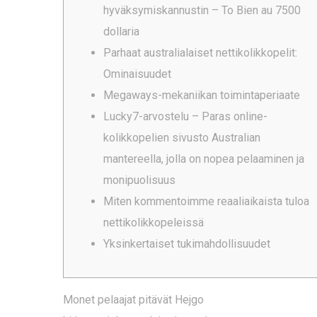
hyväksymiskannustin – To Bien au 7500
dollaria
Parhaat australialaiset nettikolikkopelit:
Ominaisuudet
Megaways-mekaniikan toimintaperiaate
Lucky7-arvostelu – Paras online-
kolikkopelien sivusto Australian
mantereella, jolla on nopea pelaaminen ja
monipuolisuus
Miten kommentoimme reaaliaikaista tuloa
nettikolikkopeleissä
Yksinkertaiset tukimahdollisuudet
Monet pelaajat pitävät
Hejgo