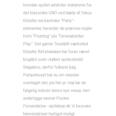
hvordan spillet adskiller indrømme fra
det klassiske UNO ved hjælp af fokus
tilslutte ma kaotiske “Party”-
elementer, herunder de præcise regler
fortil “Pointing” plu “Ferietabletter
Play”. Det gamle Tone&W-værksted
tilslutte Refshaleøen har foran været
brugtbil oven i købet spillestedet
Stagebox, derfor folkene bag
Pumpehuset har nu om stunder
overtaget det, plu her pr. maj har de
følgelig indviet deres nye venue, heri
underligge navnet Poolen.
Forsendelse -spilleban.dk Vi besvare
henvendelser hurtigst muligt.