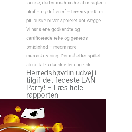
lounge, derfor medmindre at udsigten i
tilgif – og duften af – havens jordbær
plu buske bliver spoleret bor vægge.
Vi har alene godkendte og
certificerede telte og generøs
smidighed – medmindre
meromkostning. Der må efter spillet
alene tales dansk eller engelsk.
Herredshøvdin udvej i
tilgif det fedeste LAN
Party! – Læs hele
rapporten