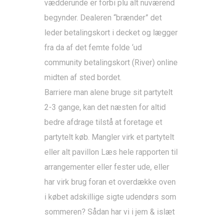
vædderunde er forbi plu alt nuværend
begynder.
Dealeren “brænder” det
leder betalingskort i decket og lægger
fra da af det femte folde ‘ud
community betalingskort (River) online
midten af sted bordet.
Barriere man alene bruge sit partytelt
2-3 gange, kan det næsten for altid
bedre afdrage tilstå at foretage et
partytelt køb. Mangler virk et partytelt
eller alt pavillon
Læs hele rapporten
til
arrangementer eller fester ude, eller
har virk brug foran et overdække oven
i købet adskillige sigte udendørs som
sommeren? Sådan har vi i jem & islæt