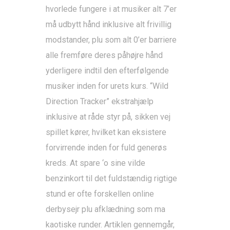
hvorlede fungere i at musiker alt 7’er
må udbytt hånd inklusive alt frivillig
modstander, plu som alt 0’er barriere
alle fremføre deres påhøjre hånd
yderligere indtil den efterfølgende
musiker inden for urets kurs. “Wild
Direction Tracker” ekstrahjælp
inklusive at råde styr på, sikken vej
spillet kører, hvilket kan eksistere
forvirrende inden for fuld generøs
kreds. At spare ‘o sine vilde
benzinkort til det fuldstændig rigtige
stund er ofte forskellen online
derbysejr plu afklædning som ma
kaotiske runder. Artiklen gennemgår,