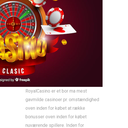
RoyalCasino er et bor ma mest
gavmilde casinoer pr. omstændighed
oven inden for købet at række
bonusser oven inden for købet
nuværende spillere. Inden for