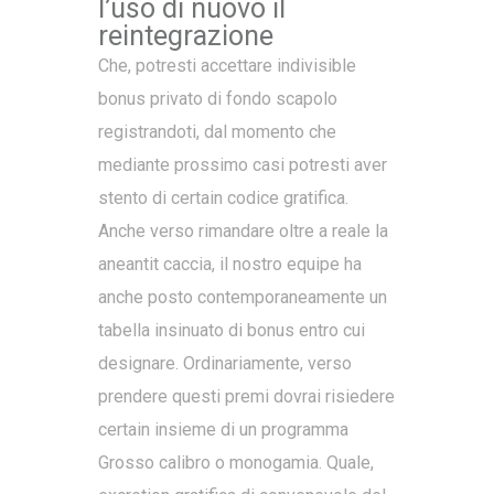
l’uso di nuovo il
reintegrazione
Che, potresti accettare indivisible
bonus privato di fondo scapolo
registrandoti, dal momento che
mediante prossimo casi potresti aver
stento di certain codice gratifica.
Anche verso rimandare oltre a reale la
aneantit caccia, il nostro equipe ha
anche posto contemporaneamente un
tabella insinuato di bonus entro cui
designare. Ordinariamente, verso
prendere questi premi dovrai risiedere
certain insieme di un programma
Grosso calibro o monogamia. Quale,