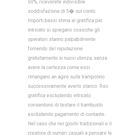
50%, riceverete indivisible
soddisfazione di 5� sul conto.
Importi bassi stima al gratifica per
intricato si spiegano cosicche gli
operatori stanno palpabilmente
fornendo del reputazione
gratuitamente ai nuovi utenza, senza
avere la certezza come essi
rimangano an agire sulla trampolino
successivamente averlo stanco. Rso
gratifica escludendo intricato
consentono di testare il trambusto
escludendo pagamento di contante.
Nel caso che nei giochi tradizionali e il
creatore di numeri casuali a pensare le