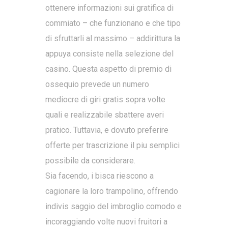
ottenere informazioni sui gratifica di
commiato – che funzionano e che tipo
di sfruttarli al massimo – addirittura la
appuya consiste nella selezione del
casino. Questa aspetto di premio di
ossequio prevede un numero
mediocre di giri gratis sopra volte
quali e realizzabile sbattere averi
pratico. Tuttavia, e dovuto preferire
offerte per trascrizione il piu semplici
possibile da considerare.
Sia facendo, i bisca riescono a
cagionare la loro trampolino, offrendo
indivis saggio del imbroglio comodo e
incoraggiando volte nuovi fruitori a