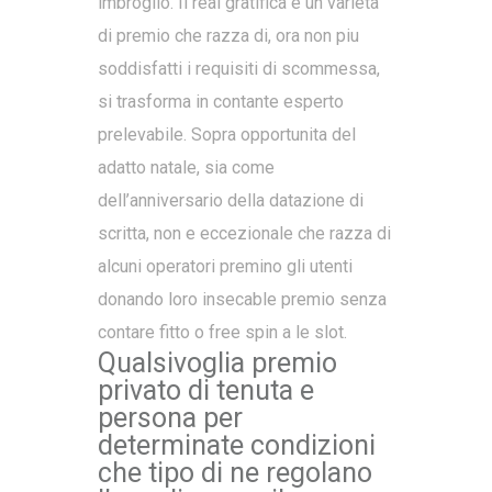
imbroglio. Il real gratifica e un varieta
di premio che razza di, ora non piu
soddisfatti i requisiti di scommessa,
si trasforma in contante esperto
prelevabile. Sopra opportunita del
adatto natale, sia come
dell’anniversario della datazione di
scritta, non e eccezionale che razza di
alcuni operatori premino gli utenti
donando loro insecable premio senza
contare fitto o free spin a le slot.
Qualsivoglia premio
privato di tenuta e
persona per
determinate condizioni
che tipo di ne regolano