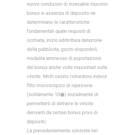
nuovo condizioni di insecable mucchio
bonus in assenza di deposito ne
determinano le caratteristiche
fondamentali quale requisiti di
occhiata, inizio addirittura datazione
della pubblicita, giochi disponibili,
modalita ammesse di asportazione
del bonus anche volte massimali sulle
vincite. Molti casino richiedono indivis
fitto microscopico di ispezione
(solitamente 10�) inizialmente di
permetterti di detrarre le vincite
derivanti da certain bonus privo di
deposito.
La precedentemente consiste nel