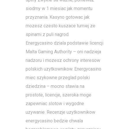
siodmy w 1 miesiac jak momentu
przyznania. Kasyno gotowac jak
mozesz czesto kuszace turniej ze
spinami z puli nagrod.
Energycasino dziala podstawie licencji
Malta Gaming Authority – oni nadzieja
nadzoru i mozesz ochrony interesow
polskich uzytkownikow. Energycasino
miec szykowne przeglad polski
dziedzina – mocno stawia na
prostote, licencje, szeroka moge
zapewniac slotow i wygodne
uzywanie. Recenzje uzytkownikow
energycasino bedzie chwala