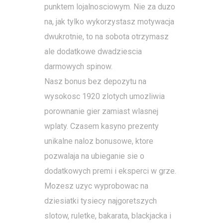
punktem lojalnosciowym. Nie za duzo
na, jak tylko wykorzystasz motywacja
dwukrotnie, to na sobota otrzymasz
ale dodatkowe dwadziescia
darmowych spinow.
Nasz bonus bez depozytu na
wysokosc 1920 zlotych umozliwia
porownanie gier zamiast wlasnej
wplaty. Czasem kasyno prezenty
unikalne naloz bonusowe, ktore
pozwalaja na ubieganie sie o
dodatkowych premi i eksperci w grze.
Mozesz uzyc wyprobowac na
dziesiatki tysiecy najgoretszych
slotow, ruletke, bakarata, blackjacka i