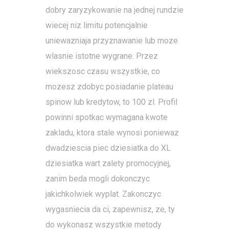
dobry zaryzykowanie na jednej rundzie
wiecej niz limitu potencjalnie
uniewazniaja przyznawanie lub moze
wlasnie istotne wygrane. Przez
wiekszosc czasu wszystkie, co
mozesz zdobyc posiadanie plateau
spinow lub kredytow, to 100 zl. Profil
powinni spotkac wymagana kwote
zakladu, ktora stale wynosi poniewaz
dwadziescia piec dziesiatka do XL
dziesiatka wart zalety promocyjnej,
zanim beda mogli dokonczyc
jakichkolwiek wyplat. Zakonczyc
wygasniecia da ci, zapewnisz, ze, ty
do wykonasz wszystkie metody