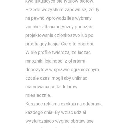
kwalifikujacych sie tytulow slotow.
Przede wszystkim zapewnisz, ze, ty
na pewno wprowadziles wybrany
voucher alfanumeryczny podczas
projektowania czlonkostwo lub po
prostu gdy kasjer Cie o to poprosi.
Wiele profile twierdza, ze laczac
mnozniki lojalnosci z ofertami
depozytow w sprawie ograniczonym
czasie czas, mogli aby uniknac
marnowania setki dolarow
miesiecznie.
Kuszace reklama czekaja na odebrania
kazdego dnia! By wziac udzial
wystarczajaco wygrac obstawiane