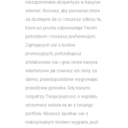
niezapomniane ekspertyza w kasynie
internet. Rozwaz, aby porownac ktore
sa dostepne da ci i mozesz odkryc te,
ktore po prostu odpowiadaja Twoim
potrzebom i mozesz preferencjom.
Zajmujacych sie z kodow
promocyjnych, potrzebujesz
zrelaksowac sie i grac nowe kasyna
internetowe jak rowniez ich sloty za
darmo, prawdopodobnie wygrywajac
prawdziwa gotowka. Gdy kasyno
rozpatrzy Twoja poprosic o wyplate,
otrzymasz waluta na an z twojego
portfela. Mozesz spotkac sie z
maksymalnym limitem wygrane, jesli