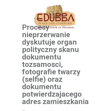
Procesy
nieprzerwanie
dyskutuje organ
polityczny skanu
dokumentu
tozsamosci,
fotografie twarzy
(selfie) oraz
dokumentu
potwierdzajacego
adres zamieszkania