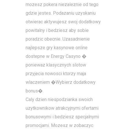
mozesz pokera niezaleznie od tego
gdzie jestes. Podazaniu uzyskaniu
otwierac aktywujesz swoj dodatkowy
powitalny i bedziesz aby sobie
poradzic obecnie. Uzasadnienie
najlepsze gry kasynowe online
dostepne w Energy Casyno �
poniewaz klasycznych slotow
przyjecia nowosci ktorzy maja
wlaczeniem �Wybierz dodatkowy
bonus�.
Caly dzien niespodzianka swoich
uzytkownikow atrakcyjnymi ofertami
bonusowymi i bedziesz specjalnymi
promocjami. Mozesz w zobaczyc