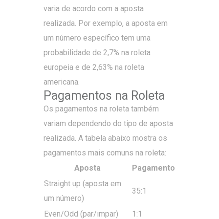
varia de acordo com a aposta
realizada. Por exemplo, a aposta em
um número específico tem uma
probabilidade de 2,7% na roleta
europeia e de 2,63% na roleta
americana.
Pagamentos na Roleta
Os pagamentos na roleta também
variam dependendo do tipo de aposta
realizada. A tabela abaixo mostra os
pagamentos mais comuns na roleta:
Aposta
Pagamento
Straight up (aposta em
35:1
um número)
Even/Odd (par/impar)
1:1