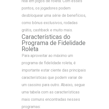
real em jogos de roleta. Com esses
pontos, os jogadores podem
desbloquear uma série de benefícios,
como bônus exclusivos, rodadas
grátis, cashback e muito mais.
Características do
Programa de Fidelidade
Roleta
Para aproveitar ao máximo um
programa de fidelidade roleta, é
importante estar ciente das principais
características que podem variar de
um cassino para outro. Abaixo, segue
uma tabela com as características
mais comuns encontradas nesses
programas: