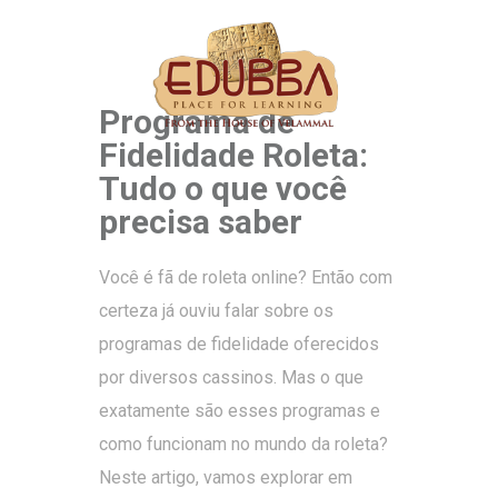
Programa de
Fidelidade Roleta:
Tudo o que você
precisa saber
Você é fã de roleta online? Então com
certeza já ouviu falar sobre os
programas de fidelidade oferecidos
por diversos cassinos. Mas o que
exatamente são esses programas e
como funcionam no mundo da roleta?
Neste artigo, vamos explorar em