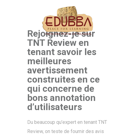
Rejoignez-je sur
TNT Review en
tenant savoir les
meilleures
avertissement
construites en ce
qui concerne de
bons annotation
d’utilisateurs
Du beaucoup qu’expert en tenant TNT
Review, on teste de fournir des avis