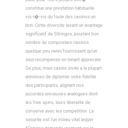
constitue une prestation habituelle
vis-i�-vis du foule des casinos un
brin. Cette diversite levant un avantage
significatif de 5Gringos, pourtant bon
nombre de composites casinos
quelque peu nenni fournissent qu’un
seul recompense en tenant appreciee.
De plus, mien casino invite a la plupart
annonces de diplomer votre fidelite
des participants, alignant nos
accordes envieuses analogues dont
les free spins, leurs liberalite de
conserve avec les competition. La
securite est l’un milieu vital lequel