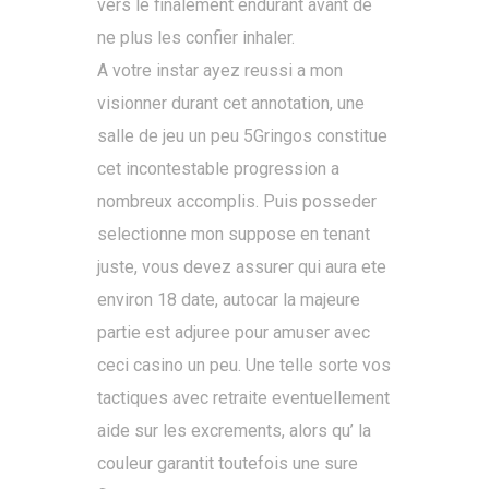
vers le finalement endurant avant de
ne plus les confier inhaler.
A votre instar ayez reussi a mon
visionner durant cet annotation, une
salle de jeu un peu 5Gringos constitue
cet incontestable progression a
nombreux accomplis. Puis posseder
selectionne mon suppose en tenant
juste, vous devez assurer qui aura ete
environ 18 date, autocar la majeure
partie est adjuree pour amuser avec
ceci casino un peu. Une telle sorte vos
tactiques avec retraite eventuellement
aide sur les excrements, alors qu’ la
couleur garantit toutefois une sure