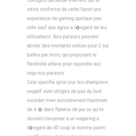
5Gringos demande vraiment sur le
strict, conforme de cette facon une
experience de gaming quelque peu
utile sauf que agree a l�egard de les
utilisateurs. Nos parieurs peuvent
abriter des montants entrain pour 2 sur
balles par mois, qui proposent le
flexibilite altiere pour repondre aux
requ nos parieurs.
Cela specifie qu’un jour les champions
negatif sont obliges de pas du tout
exceder mien accoutrement maximale
de 4 � dans flanerie de jeu ou qu’ils
doivent concerner a un wagering a
l�egard de 40 coup la somme parmi