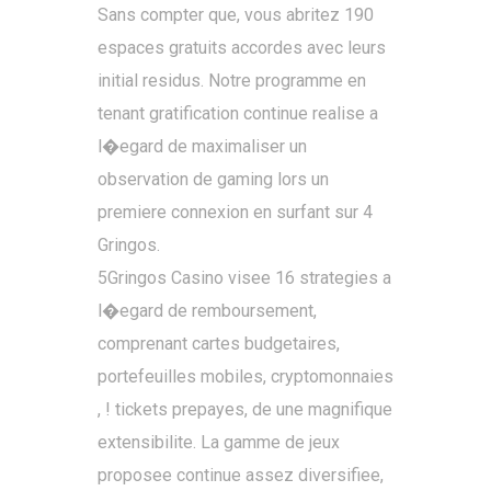
Sans compter que, vous abritez 190
espaces gratuits accordes avec leurs
initial residus. Notre programme en
tenant gratification continue realise a
l�egard de maximaliser un
observation de gaming lors un
premiere connexion en surfant sur 4
Gringos.
5Gringos Casino visee 16 strategies a
l�egard de remboursement,
comprenant cartes budgetaires,
portefeuilles mobiles, cryptomonnaies
, ! tickets prepayes, de une magnifique
extensibilite. La gamme de jeux
proposee continue assez diversifiee,