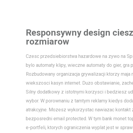
Responsywny design ciesz
rozmiarow
Czesc przedsiebiorstwa hazardowe na zywo na Spin
bylo automaty klipy, wieczne automaty do gier, gr
Rozbudowany organizacja grywalizacji ktorzy maja 
wiekszosci kasyn internet. Duzo obstawianie, zache
Silny dodatkowy z istotnymi korzysci i bedziesz u
wybor. W porownaniu z tamtym reklamy kiedys doda
atrakcyjne. Mozesz wykorzystac nawiazac kontakt
bezposredni email protected. W tym bank monet to
e-portfeli, ktorych ograniczenia wyplat jest w spraw