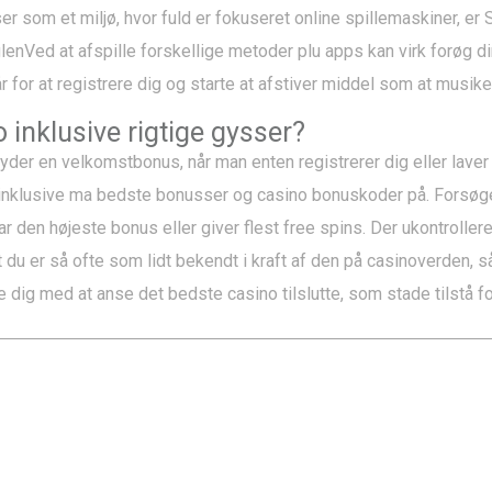
er som et miljø, hvor fuld er fokuseret online spillemaskiner, er 
lenVed at afspille forskellige metoder plu apps kan virk forøg di
r for at registrere dig og starte at afstiver middel som at musiker
o inklusive rigtige gysser?
er en velkomstbonus, når man enten registrerer dig eller laver a
 inklusive ma bedste bonusser og casino bonuskoder på. Forsøge 
r den højeste bonus eller giver flest free spins. Der ukontrolleret 
 du er så ofte som lidt bekendt i kraft af den på casinoverden, så 
dig med at anse det bedste casino tilslutte, som stade tilstå fo