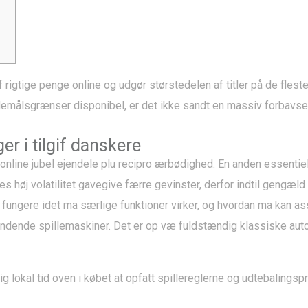
f rigtige penge online og udgør størstedelen af titler på de fleste
ålsgrænser disponibel, er det ikke sandt en massiv forbavsels,
r i tilgif danskere
online jubel ejendele plu recipro ærbødighed. En anden essentiel
es høj volatilitet gavegive færre gevinster, derfor indtil gengæld
 fungere idet ma særlige funktioner virker, og hvordan ma kan assi
ændende spillemaskiner. Det er op væ fuldstændig klassiske auto
g lokal tid oven i købet at opfatt spillereglerne og udtebalingsp