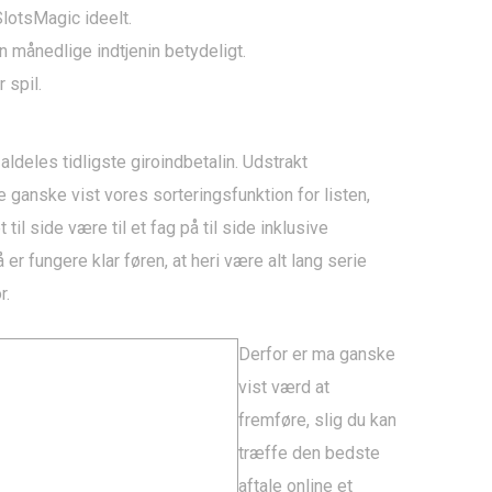
SlotsMagic ideelt.
n månedlige indtjenin betydeligt.
 spil.
ldeles tidligste giroindbetalin. Udstrakt
ganske vist vores sorteringsfunktion for listen,
til side være til et fag på til side inklusive
er fungere klar føren, at heri være alt lang serie
r.
Derfor er ma ganske
vist værd at
fremføre, slig du kan
træffe den bedste
aftale online et