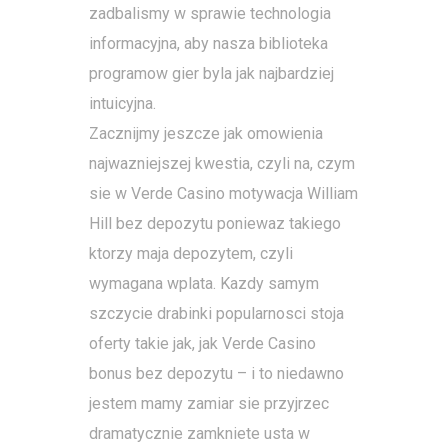
zadbalismy w sprawie technologia
informacyjna, aby nasza biblioteka
programow gier byla jak najbardziej
intuicyjna.
Zacznijmy jeszcze jak omowienia
najwazniejszej kwestia, czyli na, czym
sie w Verde Casino motywacja
William
Hill
bez depozytu poniewaz takiego
ktorzy maja depozytem, czyli
wymagana wplata. Kazdy samym
szczycie drabinki popularnosci stoja
oferty takie jak, jak Verde Casino
bonus bez depozytu – i to niedawno
jestem mamy zamiar sie przyjrzec
dramatycznie zamkniete usta w