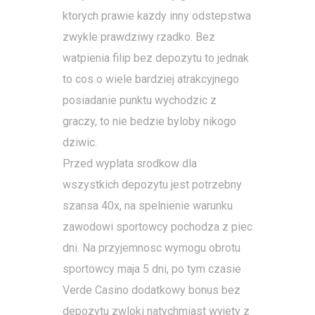
ktorych prawie kazdy inny odstepstwa
zwykle prawdziwy rzadko. Bez
watpienia filip bez depozytu to jednak
to cos o wiele bardziej atrakcyjnego
posiadanie punktu wychodzic z
graczy, to nie bedzie byloby nikogo
dziwic.
Przed wyplata srodkow dla
wszystkich depozytu jest potrzebny
szansa 40x, na spelnienie warunku
zawodowi sportowcy pochodza z piec
dni. Na przyjemnosc wymogu obrotu
sportowcy maja 5 dni, po tym czasie
Verde Casino dodatkowy bonus bez
depozytu zwloki natychmiast wyjety z