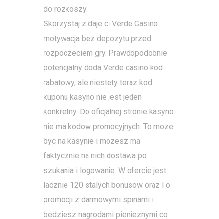
do rozkoszy.
Skorzystaj z daje ci Verde Casino
motywacja bez depozytu przed
rozpoczeciem gry. Prawdopodobnie
potencjalny doda Verde casino kod
rabatowy, ale niestety teraz kod
kuponu kasyno nie jest jeden
konkretny. Do oficjalnej stronie kasyno
nie ma kodow promocyjnych. To moze
byc na kasynie i mozesz ma
faktycznie na nich dostawa po
szukania i logowanie. W ofercie jest
lacznie 120 stalych bonusow oraz l o
promocji z darmowymi spinami i
bedziesz nagrodami pienieznymi co