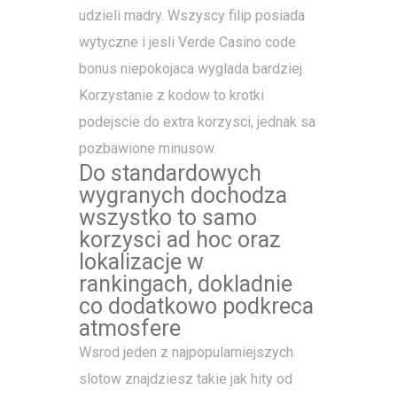
udzieli madry. Wszyscy filip posiada
wytyczne i jesli Verde Casino code
bonus niepokojaca wyglada bardziej.
Korzystanie z kodow to krotki
podejscie do extra korzysci, jednak sa
pozbawione minusow.
Do standardowych
wygranych dochodza
wszystko to samo
korzysci ad hoc oraz
lokalizacje w
rankingach, dokladnie
co dodatkowo podkreca
atmosfere
Wsrod jeden z najpopularniejszych
slotow znajdziesz takie jak hity od