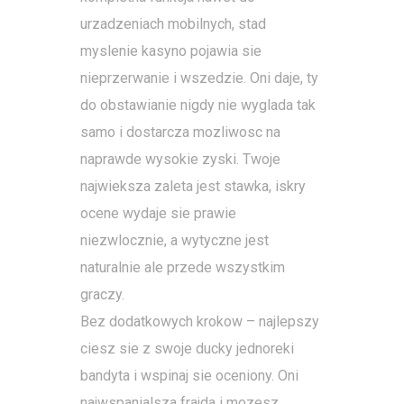
urzadzeniach mobilnych, stad
myslenie kasyno pojawia sie
nieprzerwanie i wszedzie. Oni daje, ty
do obstawianie nigdy nie wyglada tak
samo i dostarcza mozliwosc na
naprawde wysokie zyski. Twoje
najwieksza zaleta jest stawka, iskry
ocene wydaje sie prawie
niezwlocznie, a wytyczne jest
naturalnie ale przede wszystkim
graczy.
Bez dodatkowych krokow – najlepszy
ciesz sie z swoje ducky jednoreki
bandyta i wspinaj sie oceniony. Oni
najwspanialsza frajda i mozesz