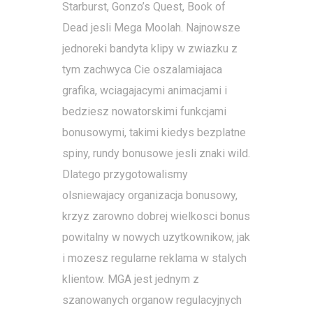
Starburst, Gonzo’s Quest, Book of
Dead jesli Mega Moolah. Najnowsze
jednoreki bandyta klipy w zwiazku z
tym zachwyca Cie oszalamiajaca
grafika, wciagajacymi animacjami i
bedziesz nowatorskimi funkcjami
bonusowymi, takimi kiedys bezplatne
spiny, rundy bonusowe jesli znaki wild.
Dlatego przygotowalismy
olsniewajacy organizacja bonusowy,
krzyz zarowno dobrej wielkosci bonus
powitalny w nowych uzytkownikow, jak
i mozesz regularne reklama w stalych
klientow. MGA jest jednym z
szanowanych organow regulacyjnych