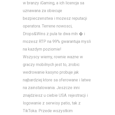
w branzy iGaming, a ich licencja sa
uznawana za obiecuje
bezpieczenstwa i mozesz reputacji
operatora. Terrene nowosci,
Drops&Wins z pula te dwa mln � i
mozesz RTP na 99% gwarantuja mysli
na kazdym poziomie!
Wszyscy wiemy, rownie wazne w
graczy mobilnych jest to, zrobic
wedrowanie kasyno probuje jak
najbardziej ktore sa oferowane i latwe
na zainstalowania. Jeszcze inni
znajdziesz u ciebie USA. rejestracji i
logowanie z serwisy patio, tak z
TikToka. Przede wszystkim